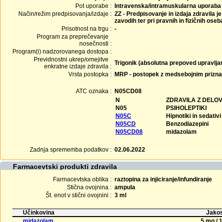
Pot uporabe :
Intravenska/intramuskularna uporaba
Način/režim predpisovanja/izdaje :
ZZ - Predpisovanje in izdaja zdravila j
zavodih ter pri pravnih in fizičnih ose
Prisotnost na trgu :
-
Program za preprečevanje
nosečnosti :
Program(i) nadzorovanega dostopa :
Previdnostni ukrep/omejitve
Trigonik (absolutna prepoved upravljan
enkratne izdaje zdravila :
Vrsta postopka :
MRP - postopek z medsebojnim prizn
ATC oznaka :
N05CD08
N
ZDRAVILA Z DELO
N05
PSIHOLEPTIKI
N05C
Hipnotiki in sedativi
N05CD
Benzodiazepini
N05CD08
midazolam
Zadnja sprememba podatkov :
02.06.2022
Farmacevtski produkti zdravila
Farmacevtska oblika :
raztopina za injiciranje/infundiranje
Stična ovojnina :
ampula
Št. enot v stični ovojnini :
3 ml
Učinkovina
Jakos
midazolam
5 mg / 