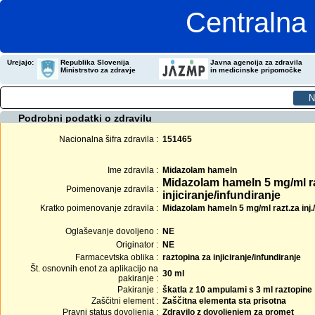
Centralna 
Urejajo:
Republika Slovenija
Javna agencija za zdravila
Ministrstvo za zdravje
in medicinske pripomočke
Podrobni podatki o zdravilu
Nacionalna šifra zdravila :
151465
Ime zdravila :
Midazolam hameln
Midazolam hameln 5 mg/ml r
Poimenovanje zdravila :
injiciranje/infundiranje
Kratko poimenovanje zdravila :
Midazolam hameln 5 mg/ml razt.za inj./
Oglaševanje dovoljeno :
NE
Originator :
NE
Farmacevtska oblika :
raztopina za injiciranje/infundiranje
Št. osnovnih enot za aplikacijo na
30 ml
pakiranje :
Pakiranje :
škatla z 10 ampulami s 3 ml raztopine
Zaščitni element :
Zaščitna elementa sta prisotna
Pravni status dovoljenja :
Zdravilo z dovoljenjem za promet