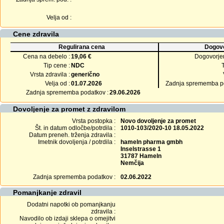
Velja od :
Cene zdravila
Regulirana cena
Dogovo
Cena na debelo :
19,06 €
Dogovorje
Tip cene :
NDC
Vrsta zdravila :
generično
Velja od :
01.07.2026
Zadnja sprememba po
Zadnja sprememba podatkov :
29.06.2026
Dovoljenje za promet z zdravilom
Vrsta postopka :
Novo dovoljenje za promet
Št. in datum odločbe/potrdila :
1010-103/2020-10 18.05.2022
Datum preneh. trženja zdravila :
Imetnik dovoljenja / potrdila :
hameln pharma gmbh
Inselstrasse 1
31787 Hameln
Nemčija
Zadnja sprememba podatkov :
02.06.2022
Pomanjkanje zdravil
Dodatni napotki ob pomanjkanju
zdravila :
Navodilo ob izdaji sklepa o omejitvi