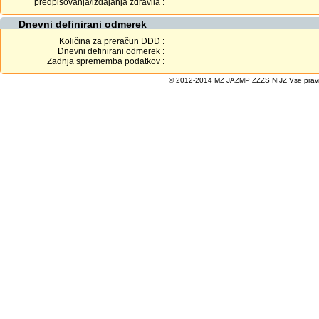
predpisovanja/izdajanja zdravila :
Dnevni definirani odmerek
Količina za preračun DDD :
Dnevni definirani odmerek :
Zadnja sprememba podatkov :
© 2012-2014 MZ JAZMP ZZZS NIJZ Vse pravice 