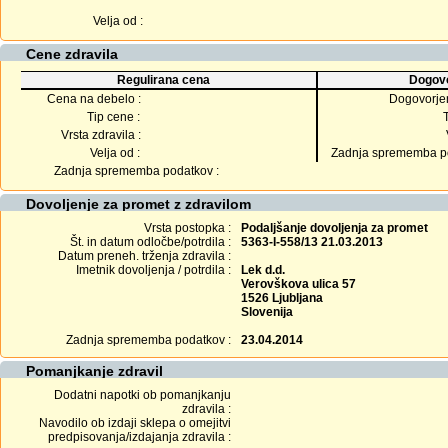
Velja od :
Cene zdravila
Regulirana cena
Dogovo
Cena na debelo :
Dogovorje
Tip cene :
Vrsta zdravila :
Velja od :
Zadnja sprememba po
Zadnja sprememba podatkov :
Dovoljenje za promet z zdravilom
Vrsta postopka :
Podaljšanje dovoljenja za promet
Št. in datum odločbe/potrdila :
5363-I-558/13 21.03.2013
Datum preneh. trženja zdravila :
Imetnik dovoljenja / potrdila :
Lek d.d.
Verovškova ulica 57
1526 Ljubljana
Slovenija
Zadnja sprememba podatkov :
23.04.2014
Pomanjkanje zdravil
Dodatni napotki ob pomanjkanju
zdravila :
Navodilo ob izdaji sklepa o omejitvi
predpisovanja/izdajanja zdravila :