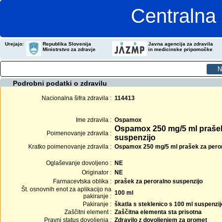
Centralna 
Urejajo:
Republika Slovenija
Javna agencija za zdravila
Ministrstvo za zdravje
in medicinske pripomočke
Podrobni podatki o zdravilu
Nacionalna šifra zdravila :
114413
Ime zdravila :
Ospamox
Ospamox 250 mg/5 ml prašek
Poimenovanje zdravila :
suspenzijo
Kratko poimenovanje zdravila :
Ospamox 250 mg/5 ml prašek za peror
Oglaševanje dovoljeno :
NE
Originator :
NE
Farmacevtska oblika :
prašek za peroralno suspenzijo
Št. osnovnih enot za aplikacijo na
100 ml
pakiranje :
Pakiranje :
škatla s steklenico s 100 ml suspenzije
Zaščitni element :
Zaščitna elementa sta prisotna
Pravni status dovoljenja :
Zdravilo z dovoljenjem za promet