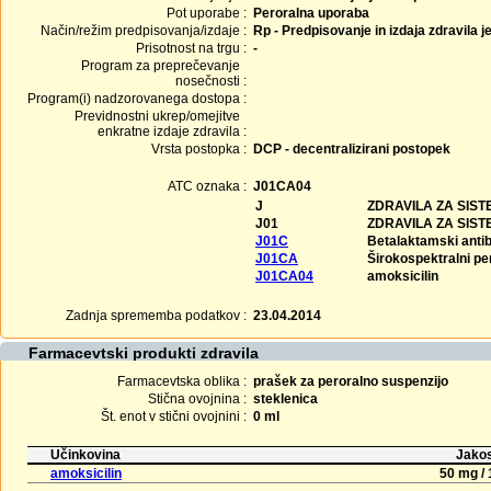
Pot uporabe :
Peroralna uporaba
Način/režim predpisovanja/izdaje :
Rp - Predpisovanje in izdaja zdravila j
Prisotnost na trgu :
-
Program za preprečevanje
nosečnosti :
Program(i) nadzorovanega dostopa :
Previdnostni ukrep/omejitve
enkratne izdaje zdravila :
Vrsta postopka :
DCP - decentralizirani postopek
ATC oznaka :
J01CA04
J
ZDRAVILA ZA SIS
J01
ZDRAVILA ZA SIS
J01C
Betalaktamski antibio
J01CA
Širokospektralni pen
J01CA04
amoksicilin
Zadnja sprememba podatkov :
23.04.2014
Farmacevtski produkti zdravila
Farmacevtska oblika :
prašek za peroralno suspenzijo
Stična ovojnina :
steklenica
Št. enot v stični ovojnini :
0 ml
Učinkovina
Jakos
amoksicilin
50 mg / 