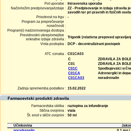
Pot uporabe :
Intravenska uporaba
Način/režim predpisovanja/izdaje :
ZZ - Predpisovanje in izdaja zdravila j
zavodih ter pri pravnih in fizičnih ose
Prisotnost na trgu :
-
Program za preprečevanje
nosečnosti :
Program(i) nadzorovanega dostopa :
Previdnostni ukrep/omejitve
Trigonik (relativna prepoved upravljanj
enkratne izdaje zdravila :
Vrsta postopka :
DCP - decentralizirani postopek
ATC oznaka :
C01CA03
C
ZDRAVILA ZA BOLE
C01
ZDRAVILA ZA BOL
C01C
Spodbujevalci srčne
C01CA
Adrenergiki in dopa
C01CA03
noradrenalin
Zadnja sprememba podatkov :
15.02.2022
Farmacevtski produkti zdravila
Farmacevtska oblika :
raztopina za infundiranje
Stična ovojnina :
viala
Št. enot v stični ovojnini :
50 ml
Učinkovina
Jakos
noradrenalin
0,1 mg /