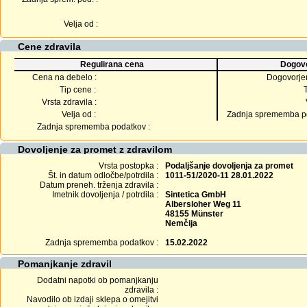
Velja od :
Cene zdravila
Regulirana cena
Dogovo
Cena na debelo :
Dogovorje
Tip cene :
Vrsta zdravila :
Velja od :
Zadnja sprememba po
Zadnja sprememba podatkov :
Dovoljenje za promet z zdravilom
Vrsta postopka :
Podaljšanje dovoljenja za promet
Št. in datum odločbe/potrdila :
1011-51/2020-11 28.01.2022
Datum preneh. trženja zdravila :
Imetnik dovoljenja / potrdila :
Sintetica GmbH
Albersloher Weg 11
48155 Münster
Nemčija
Zadnja sprememba podatkov :
15.02.2022
Pomanjkanje zdravil
Dodatni napotki ob pomanjkanju
zdravila :
Navodilo ob izdaji sklepa o omejitvi