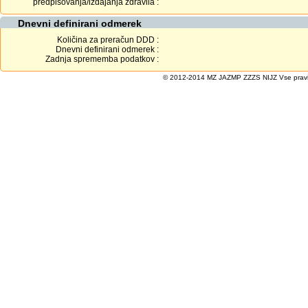
predpisovanja/izdajanja zdravila :
Dnevni definirani odmerek
Količina za preračun DDD :
Dnevni definirani odmerek :
Zadnja sprememba podatkov :
© 2012-2014 MZ JAZMP ZZZS NIJZ Vse pravice 