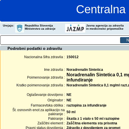
Centralna 
Urejajo:
Republika Slovenija
Javna agencija za zdravila
Ministrstvo za zdravje
in medicinske pripomočke
Podrobni podatki o zdravilu
Nacionalna šifra zdravila :
150012
Ime zdravila :
Noradrenalin Sintetica
Noradrenalin Sintetica 0,1 m
Poimenovanje zdravila :
infundiranje
Kratko poimenovanje zdravila :
Noradrenalin Sintetica 0,1 mg/ml razt.z
Oglaševanje dovoljeno :
NE
Originator :
NE
Farmacevtska oblika :
raztopina za infundiranje
Št. osnovnih enot za aplikacijo na
50 ml
pakiranje :
Pakiranje :
škatla z 1 vialo s 50 ml raztopine
Zaščitni element :
Zaščitna elementa sta prisotna
Pravni status dovoljenja :
Zdravilo z dovoljenjem za promet