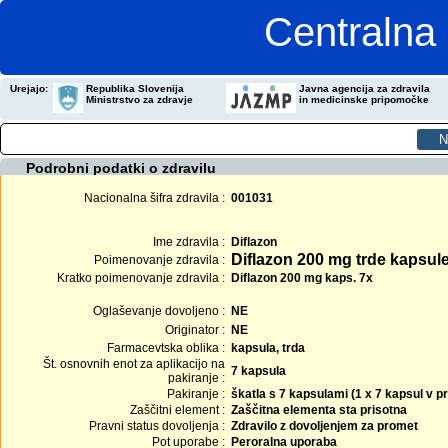
Centralna 
Urejajo:
Republika Slovenija
Javna agencija za zdravila
Ministrstvo za zdravje
in medicinske pripomočke
Podrobni podatki o zdravilu
Nacionalna šifra zdravila :
001031
Ime zdravila :
Diflazon
Diflazon 200 mg trde kapsul
Poimenovanje zdravila :
Kratko poimenovanje zdravila :
Diflazon 200 mg kaps. 7x
Oglaševanje dovoljeno :
NE
Originator :
NE
Farmacevtska oblika :
kapsula, trda
Št. osnovnih enot za aplikacijo na
7 kapsula
pakiranje :
Pakiranje :
škatla s 7 kapsulami (1 x 7 kapsul v 
Zaščitni element :
Zaščitna elementa sta prisotna
Pravni status dovoljenja :
Zdravilo z dovoljenjem za promet
Pot uporabe :
Peroralna uporaba