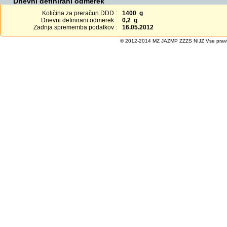
Dnevni definirani odmerek
Količina za preračun DDD :
1400 g
Dnevni definirani odmerek :
0,2 g
Zadnja sprememba podatkov :
16.05.2012
© 2012-2014 MZ JAZMP ZZZS NIJZ Vse pravice 