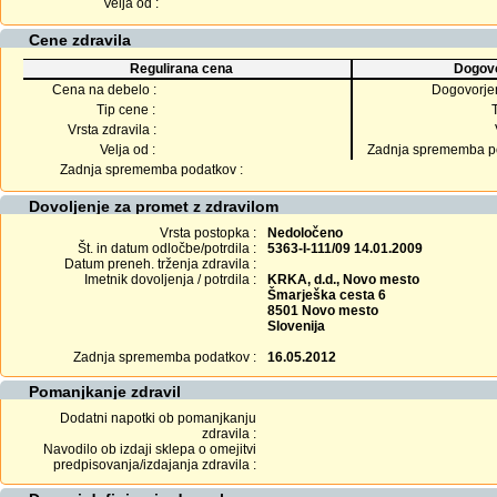
Velja od :
Cene zdravila
Regulirana cena
Dogovo
Cena na debelo :
Dogovorje
Tip cene :
Vrsta zdravila :
Velja od :
Zadnja sprememba po
Zadnja sprememba podatkov :
Dovoljenje za promet z zdravilom
Vrsta postopka :
Nedoločeno
Št. in datum odločbe/potrdila :
5363-I-111/09 14.01.2009
Datum preneh. trženja zdravila :
Imetnik dovoljenja / potrdila :
KRKA, d.d., Novo mesto
Šmarješka cesta 6
8501 Novo mesto
Slovenija
Zadnja sprememba podatkov :
16.05.2012
Pomanjkanje zdravil
Dodatni napotki ob pomanjkanju
zdravila :
Navodilo ob izdaji sklepa o omejitvi
predpisovanja/izdajanja zdravila :