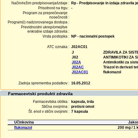
Način/režim predpisovanja/izdaje :
Rp - Predpisovanje in izdaja zdravila j
Prisotnost na trgu :
-
Program za preprečevanje
nosečnosti :
Program(i) nadzorovanega dostopa :
Previdnostni ukrep/omejitve
enkratne izdaje zdravila :
Vrsta postopka :
NP - nacionalni postopek
ATC oznaka :
J02AC01
J
ZDRAVILA ZA SIS
J02
ANTIMIKOTIKI ZA
J02A
Antimikotiki za sis
J02AC
Triazol in derivati t
J02AC01
flukonazol
Zadnja sprememba podatkov :
16.05.2012
Farmacevtski produkti zdravila
Farmacevtska oblika :
kapsula, trda
Stična ovojnina :
pretisni omot
Št. enot v stični ovojnini :
7 kapsula
Učinkovina
Jakos
flukonazol
200 mg / 1 