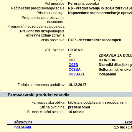
Pot uporabe :
Peroralna uporaba
Način/režim predpisovanja/izdaje :
Rp - Predpisovanje in izdaja zdravila j
Prisotnost na trgu :
Napovedano stalno prenehanje opravl
Program za preprečevanje
nosečnosti :
Program(i) nadzorovanega dostopa :
Previdnostni ukrep/omejitve
enkratne izdaje zdravila :
Vrsta postopka :
DCP - decentralizirani postopek
ATC oznaka :
C03BA11
C
ZDRAVILA ZA BOLE
C03
DIURETIKI
C03B
Diuretiki dilucijske
C03BA
Sulfonamidi, enoko
C03BA11
indapamid
Zadnja sprememba podatkov :
16.12.2017
Farmacevtski produkti zdravila
Farmacevtska oblika :
tableta s podaljšanim sproščanjem
Stična ovojnina :
pretisni omot
Št. enot v stični ovojnini :
10 tableta
Učinkovina
Jakos
indapamid
1,5 mg / 1 