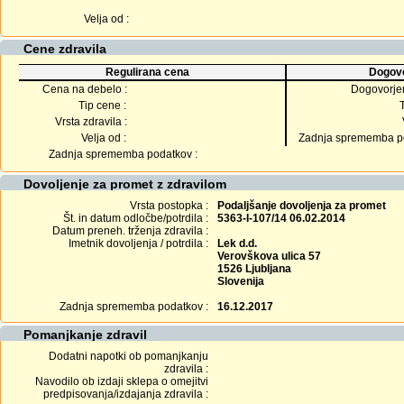
Velja od :
Cene zdravila
Regulirana cena
Dogovo
Cena na debelo :
Dogovorje
Tip cene :
Vrsta zdravila :
Velja od :
Zadnja sprememba po
Zadnja sprememba podatkov :
Dovoljenje za promet z zdravilom
Vrsta postopka :
Podaljšanje dovoljenja za promet
Št. in datum odločbe/potrdila :
5363-I-107/14 06.02.2014
Datum preneh. trženja zdravila :
Imetnik dovoljenja / potrdila :
Lek d.d.
Verovškova ulica 57
1526 Ljubljana
Slovenija
Zadnja sprememba podatkov :
16.12.2017
Pomanjkanje zdravil
Dodatni napotki ob pomanjkanju
zdravila :
Navodilo ob izdaji sklepa o omejitvi
predpisovanja/izdajanja zdravila :