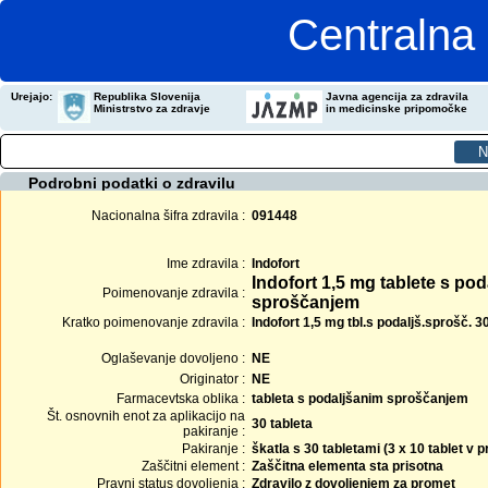
Centralna 
Urejajo:
Republika Slovenija
Javna agencija za zdravila
Ministrstvo za zdravje
in medicinske pripomočke
Podrobni podatki o zdravilu
Nacionalna šifra zdravila :
091448
Ime zdravila :
Indofort
Indofort 1,5 mg tablete s po
Poimenovanje zdravila :
sproščanjem
Kratko poimenovanje zdravila :
Indofort 1,5 mg tbl.s podaljš.sprošč. 3
Oglaševanje dovoljeno :
NE
Originator :
NE
Farmacevtska oblika :
tableta s podaljšanim sproščanjem
Št. osnovnih enot za aplikacijo na
30 tableta
pakiranje :
Pakiranje :
škatla s 30 tabletami (3 x 10 tablet v
Zaščitni element :
Zaščitna elementa sta prisotna
Pravni status dovoljenja :
Zdravilo z dovoljenjem za promet