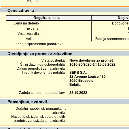
Velja od :
Cene zdravila
Regulirana cena
Dogovo
Cena na debelo :
Dogovorje
Tip cene :
Vrsta zdravila :
Velja od :
Zadnja sprememba po
Zadnja sprememba podatkov :
Dovoljenje za promet z zdravilom
Vrsta postopka :
Novo dovoljenje za promet
Št. in datum odločbe/potrdila :
1010-80/2020-14 15.09.2022
Datum preneh. trženja zdravila :
Imetnik dovoljenja / potrdila :
SERB S.A.
12 Avenue Louise 480
1050 Brussels
Belgija
Zadnja sprememba podatkov :
28.10.2022
Pomanjkanje zdravil
Dodatni napotki ob pomanjkanju
zdravila :
Navodilo ob izdaji sklepa o omejitvi
predpisovanja/izdajanja zdravila :