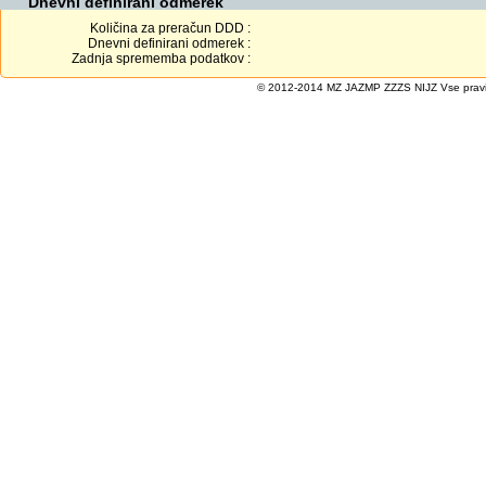
Dnevni definirani odmerek
Količina za preračun DDD :
Dnevni definirani odmerek :
Zadnja sprememba podatkov :
© 2012-2014 MZ JAZMP ZZZS NIJZ Vse pravice 