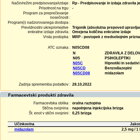
Način/režim predpisovanja/izdaje :
Rp - Predpisovanje in izdaja zdravila j
Prisotnost na trgu :
-
Program za preprečevanje
nosečnosti :
Program(i) nadzorovanega dostopa :
Previdnostni ukrep/omejitve
Trigonik (absolutna prepoved upravljan
enkratne izdaje zdravila :
Omejena količina enkratne izdaje
Vrsta postopka :
MRP - postopek z medsebojnim prizn
ATC oznaka :
N05CD08
N
ZDRAVILA Z DELO
N05
PSIHOLEPTIKI
N05C
Hipnotiki in sedativi
N05CD
Benzodiazepini
N05CD08
midazolam
Zadnja sprememba podatkov :
28.10.2022
Farmacevtski produkti zdravila
Farmacevtska oblika :
oralna raztopina
Stična ovojnina :
napolnjena injekcijska brizga
Št. enot v stični ovojnini :
0,25 brizga
Učinkovina
Jakos
midazolam
2,5 mg / 1