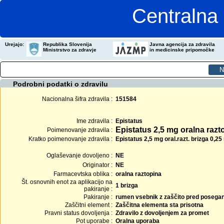
Centralna 
Urejajo:
Republika Slovenija
Javna agencija za zdravila
Ministrstvo za zdravje
in medicinske pripomočke
Podrobni podatki o zdravilu
Nacionalna šifra zdravila :
151584
Ime zdravila :
Epistatus
Epistatus 2,5 mg oralna razt
Poimenovanje zdravila :
Kratko poimenovanje zdravila :
Epistatus 2,5 mg oral.razt. brizga 0,25
Oglaševanje dovoljeno :
NE
Originator :
NE
Farmacevtska oblika :
oralna raztopina
Št. osnovnih enot za aplikacijo na
1 brizga
pakiranje :
Pakiranje :
rumen vsebnik z zaščito pred poseganj
Zaščitni element :
Zaščitna elementa sta prisotna
Pravni status dovoljenja :
Zdravilo z dovoljenjem za promet
Pot uporabe :
Oralna uporaba