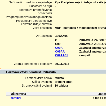
Način/režim predpisovanja/izdaje :
Rp - Predpisovanje in izdaja zdravila j
Prisotnost na trgu :
-
Program za preprečevanje
nosečnosti :
Program(i) nadzorovanega dostopa :
Previdnostni ukrep/omejitve
enkratne izdaje zdravila :
Vrsta postopka :
MRP - postopek z medsebojnim prizn
ATC oznaka :
C09AA05
C
ZDRAVILA ZA BOLE
C09
ZDRAVILA Z DELO
C09A
Zaviralci angioten
C09AA
Zaviralci angioten
C09AA05
ramipril
Zadnja sprememba podatkov :
29.03.2017
Farmacevtski produkti zdravila
Farmacevtska oblika :
tableta
Stična ovojnina :
pretisni omot
Št. enot v stični ovojnini :
10 tableta
Učinkovina
Jakos
ramipril
5 mg / 1 t