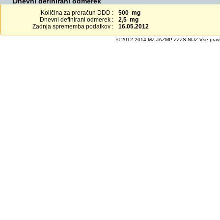
Dnevni definirani odmerek
Količina za preračun DDD :
500 mg
Dnevni definirani odmerek :
2,5 mg
Zadnja sprememba podatkov :
16.05.2012
© 2012-2014 MZ JAZMP ZZZS NIJZ Vse pravice 