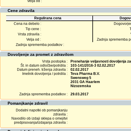
Velja od :
Cene zdravila
Regulirana cena
Dogovo
Cena na debelo :
Dogovorje
Tip cene :
Vrsta zdravila :
Velja od :
Zadnja sprememba po
Zadnja sprememba podatkov :
Dovoljenje za promet z zdravilom
Vrsta postopka :
Prenehanje veljavnosti dovoljenja z
Št. in datum odločbe/potrdila :
103-141/2016-3 02.02.2017
Datum preneh. trženja zdravila :
02.02.2017
Imetnik dovoljenja / potrdila :
Teva Pharma B.V.
Swensweg 5
2031 GA Haarlem
Nizozemska
Zadnja sprememba podatkov :
29.03.2017
Pomanjkanje zdravil
Dodatni napotki ob pomanjkanju
zdravila :
Navodilo ob izdaji sklepa o omejitvi
predpisovanja/izdajanja zdravila :