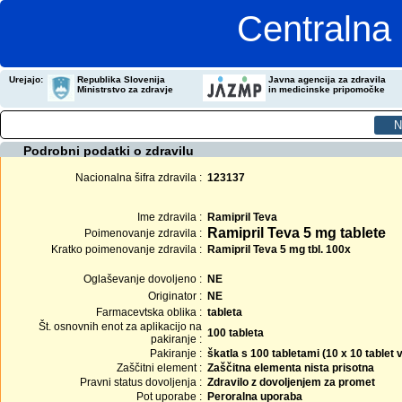
Centralna 
Urejajo:
Republika Slovenija
Javna agencija za zdravila
Ministrstvo za zdravje
in medicinske pripomočke
Podrobni podatki o zdravilu
Nacionalna šifra zdravila :
123137
Ime zdravila :
Ramipril Teva
Ramipril Teva 5 mg tablete
Poimenovanje zdravila :
Kratko poimenovanje zdravila :
Ramipril Teva 5 mg tbl. 100x
Oglaševanje dovoljeno :
NE
Originator :
NE
Farmacevtska oblika :
tableta
Št. osnovnih enot za aplikacijo na
100 tableta
pakiranje :
Pakiranje :
škatla s 100 tabletami (10 x 10 tablet
Zaščitni element :
Zaščitna elementa nista prisotna
Pravni status dovoljenja :
Zdravilo z dovoljenjem za promet
Pot uporabe :
Peroralna uporaba