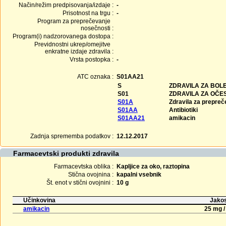
Način/režim predpisovanja/izdaje :
-
Prisotnost na trgu :
-
Program za preprečevanje
nosečnosti :
Program(i) nadzorovanega dostopa :
Previdnostni ukrep/omejitve
enkratne izdaje zdravila :
Vrsta postopka :
-
ATC oznaka :
S01AA21
S
ZDRAVILA ZA BOLE
S01
ZDRAVILA ZA OČE
S01A
Zdravila za prepreče
S01AA
Antibiotiki
S01AA21
amikacin
Zadnja sprememba podatkov :
12.12.2017
Farmacevtski produkti zdravila
Farmacevtska oblika :
Kapljice za oko, raztopina
Stična ovojnina :
kapalni vsebnik
Št. enot v stični ovojnini :
10 g
Učinkovina
Jakos
amikacin
25 mg /