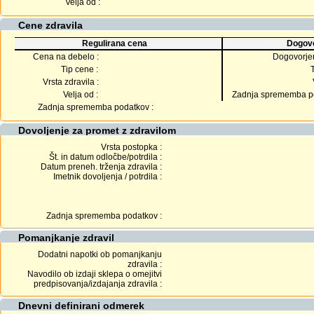
Velja od :
Cene zdravila
Regulirana cena
Dogovo
Cena na debelo :
Dogovorje
Tip cene :
Vrsta zdravila :
Velja od :
Zadnja sprememba po
Zadnja sprememba podatkov :
Dovoljenje za promet z zdravilom
Vrsta postopka :
Št. in datum odločbe/potrdila :
Datum preneh. trženja zdravila :
Imetnik dovoljenja / potrdila :
Zadnja sprememba podatkov :
Pomanjkanje zdravil
Dodatni napotki ob pomanjkanju
zdravila :
Navodilo ob izdaji sklepa o omejitvi
predpisovanja/izdajanja zdravila :
Dnevni definirani odmerek