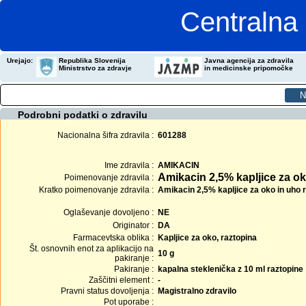
Centralna 
Urejajo:
Republika Slovenija
Javna agencija za zdravila
Ministrstvo za zdravje
in medicinske pripomočke
Podrobni podatki o zdravilu
Nacionalna šifra zdravila :
601288
Ime zdravila :
AMIKACIN
Amikacin 2,5% kapljice za ok
Poimenovanje zdravila :
Kratko poimenovanje zdravila :
Amikacin 2,5% kapljice za oko in uho r
Oglaševanje dovoljeno :
NE
Originator :
DA
Farmacevtska oblika :
Kapljice za oko, raztopina
Št. osnovnih enot za aplikacijo na
10 g
pakiranje :
Pakiranje :
kapalna steklenička z 10 ml raztopine
Zaščitni element :
-
Pravni status dovoljenja :
Magistralno zdravilo
Pot uporabe :