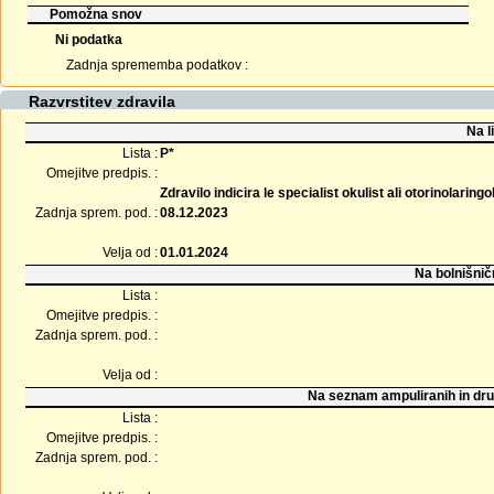
Pomožna snov
Ni podatka
Zadnja sprememba podatkov :
Razvrstitev zdravila
Na l
Lista :
P*
Omejitve predpis. :
Zdravilo indicira le specialist okulist ali otorinolaringo
Zadnja sprem. pod. :
08.12.2023
Velja od :
01.01.2024
Na bolnišnič
Lista :
Omejitve predpis. :
Zadnja sprem. pod. :
Velja od :
Na seznam ampuliranih in dru
Lista :
Omejitve predpis. :
Zadnja sprem. pod. :