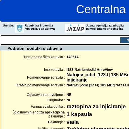
Centralna 
Urejajo:
Republika Slovenija
Javna agencija za zdravila
Ministrstvo za zdravje
in medicinske pripomočke
Podrobni podatki o zdravilu
Nacionalna šifra zdravila :
140614
Ime zdravila :
I123-Natriumiodid-AnreView
Natrijev jodid [123J] 185 MB
Poimenovanje zdravila :
injiciranje
Kratko poimenovanje zdravila :
Natrijev jodid (123J) 185 MBq razt.za in
Oglaševanje dovoljeno :
NE
Originator :
NE
raztopina za injiciranje
Farmacevtska oblika :
Št. osnovnih enot za aplikacijo na
1 kapsula
pakiranje :
viala
Pakiranje :
Zaščitna elementa nista