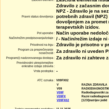
Zaščitni element :
Zdravilo z začasnim do
NPZ - Zdravilo je na se
potrebnih zdravil (NPZ) 
Pravni status dovoljenja :
dovoljenjem za promet
terapevtskih izidov.
Način uporabe nedolo
Pot uporabe :
Način/režim predpisovanja/izdaje :
/ - Način/režim izdaje ni
Zdravilo je prisotno v 
Prisotnost na trgu :
Program za preprečevanje
Za zdravilo ni uveden 
nosečnosti :
Za zdravilo ni zahteve
Program(i) nadzorovanega dostopa :
Previdnostni ukrep/omejitve
enkratne izdaje zdravila :
-
Vrsta postopka :
ATC oznaka :
V09FX02
V
RAZNA ZDRAVILA
V09
RADIODIAGNOSTIK
V09F
Radiodiagnostiki za
V09FX
Razni radiodiagnosti
V09FX02
[123I]natrijev jodid