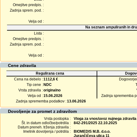
Omejitve predpis. :
Zadnja sprem. pod. :
Velja od :
Na seznam ampuliranih in dru
Lista :
Omejitve predpis. :
Zadnja sprem. pod. :
Velja od :
Cene zdravila
Regulirana cena
Dogovo
Cena na debelo :
1112,6 €
Dogovorje
Tip cene :
NDC
Vrsta zdravila :
originalno
Velja od :
15.06.2026
Zadnja sprememba po
Zadnja sprememba podatkov :
13.06.2026
Dovoljenje za promet z zdravilom
Vrsta postopka :
Vloga za vnos/uvoz nujnega zdravila
Št. in datum odločbe/potrdila :
842-291/2025 22.10.2025
Datum preneh. trženja zdravila :
Imetnik dovoljenja / potrdila :
BIOMEDIS M.B. d.o.o.
Jurančičeva ulica 11