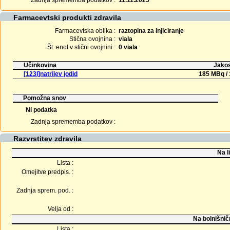
Zadnja sprememba podatkov :
11.11.2025
Farmacevtski produkti zdravila
Farmacevtska oblika :
raztopina za injiciranje
Stična ovojnina :
viala
Št. enot v stični ovojnini :
0 viala
Učinkovina
Jakos
[123I]natrijev jodid
185 MBq / 
Pomožna snov
Ni podatka
Zadnja sprememba podatkov :
Razvrstitev zdravila
Na l
Lista :
Omejitve predpis. :
Zadnja sprem. pod. :
Velja od :
Na bolnišnič
Lista :