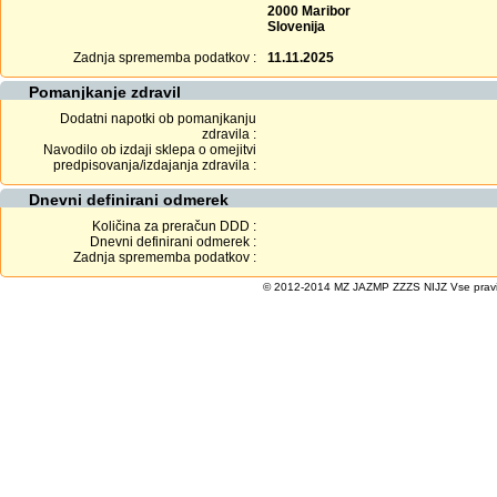
2000 Maribor
Slovenija
Zadnja sprememba podatkov :
11.11.2025
Pomanjkanje zdravil
Dodatni napotki ob pomanjkanju
zdravila :
Navodilo ob izdaji sklepa o omejitvi
predpisovanja/izdajanja zdravila :
Dnevni definirani odmerek
Količina za preračun DDD :
Dnevni definirani odmerek :
Zadnja sprememba podatkov :
© 2012-2014 MZ JAZMP ZZZS NIJZ Vse pravice 