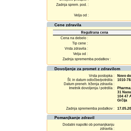
Zadnja sprem. pod. :
Velja od :
Cene zdravila
Regulirana cena
Cena na debelo :
Tip cene :
Vrsta zdravila :
Velja od :
Zadnja sprememba podatkov :
Dovoljenje za promet z zdravilom
Vrsta postopka :
Novo do
Št. in datum odločbe/potrdila :
1010-78
Datum preneh. trženja zdravila :
Imetnik dovoljenja / potrdila :
Pharmaz
31 Naous
104 47 
Grčija
Zadnja sprememba podatkov :
17.05.2
Pomanjkanje zdravil
Dodatni napotki ob pomanjkanju
zdravila :