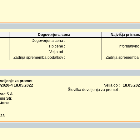
Dogovorjena cena
Najvišja priznana
Dogovorjena cena :
Tip cene :
Informativno 
Velja od :
Zadnja sprememba podatkov :
Zadnja sprememba p
voljenje za promet
/2020-4 18.05.2022
Velja do :
18.05.20
Številka dovoljenja za promet :
ac S.A.
is Str.
Atene
023