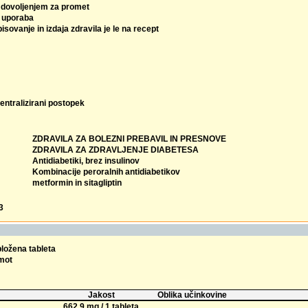
z dovoljenjem za promet
 uporaba
isovanje in izdaja zdravila je le na recept
entralizirani postopek
ZDRAVILA ZA BOLEZNI PREBAVIL IN PRESNOVE
ZDRAVILA ZA ZDRAVLJENJE DIABETESA
Antidiabetiki, brez insulinov
Kombinacije peroralnih antidiabetikov
metformin in sitagliptin
3
bložena tableta
omot
Jakost
Oblika učinkovine
662,9 mg / 1 tableta