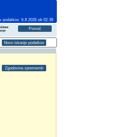
v podatkov: 6.8.2026 ob 02:38
štitut
avje