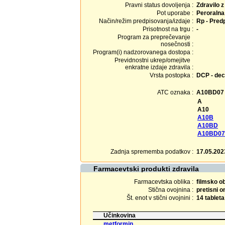
Pravni status dovoljenja :
Zdravilo 
Pot uporabe :
Peroralna
Način/režim predpisovanja/izdaje :
Rp - Predp
Prisotnost na trgu :
-
Program za preprečevanje
nosečnosti :
Program(i) nadzorovanega dostopa :
Previdnostni ukrep/omejitve
enkratne izdaje zdravila :
Vrsta postopka :
DCP - dec
ATC oznaka :
A10BD07
A
A10
A10B
A10BD
A10BD07
Zadnja sprememba podatkov :
17.05.202
Farmacevtski produkti zdravila
Farmacevtska oblika :
filmsko o
Stična ovojnina :
pretisni 
Št. enot v stični ovojnini :
14 tableta
Učinkovina
metformin