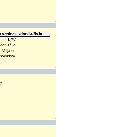
 vrednost zdravila/živila
NPV :
-
doplačilo :
Velja od :
odatkov. :
27