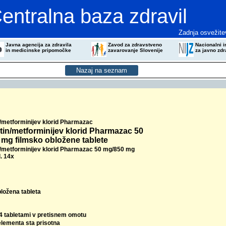
entralna baza zdravil
Zadnja osvežite
Javna agencija za zdravila
Zavod za zdravstveno
Nacionalni in
in medicinske pripomočke
zavarovanje Slovenije
za javno zdr
in/metforminijev klorid Pharmazac
ptin/metforminijev klorid Pharmazac 50
mg filmsko obložene tablete
in/metforminijev klorid Pharmazac 50 mg/850 mg
l. 14x
bložena tableta
14 tabletami v pretisnem omotu
elementa sta prisotna