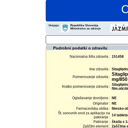
C
Urejajo:
Republika Slovenija
Ministrstvo za zdravje
Podrobni podatki o zdravilu
Nacionalna šifra zdravila :
151458
Ime zdravila :
Sitaglipt
Sitagli
Poimenovanje zdravila :
mg/850 
Sitaglipt
Kratko poimenovanje zdravila :
film.obl.tb
Oglaševanje dovoljeno :
NE
Originator :
NE
Farmacevtska oblika :
filmsko o
Št. osnovnih enot za aplikacijo na
14 tableta
pakiranje :
Pakiranje :
škatla s 
Zaščitni element :
Zaščitna 