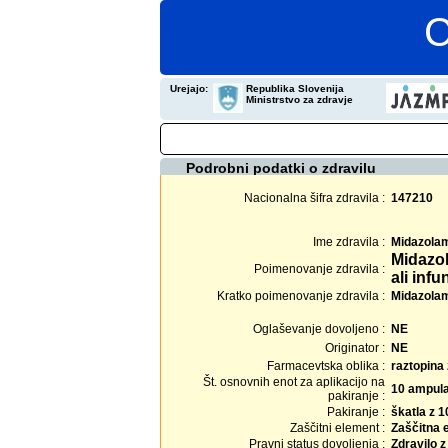
C
Urejajo:
Republika Slovenija
Ministrstvo za zdravje
Podrobni podatki o zdravilu
Nacionalna šifra zdravila :
147210
Ime zdravila :
Midazola
Midazol
Poimenovanje zdravila :
ali infu
Kratko poimenovanje zdravila :
Midazolam 
Oglaševanje dovoljeno :
NE
Originator :
NE
Farmacevtska oblika :
raztopina 
Št. osnovnih enot za aplikacijo na
10 ampul
pakiranje :
Pakiranje :
škatla z 
Zaščitni element :
Zaščitna 
Pravni status dovoljenja :
Zdravilo 