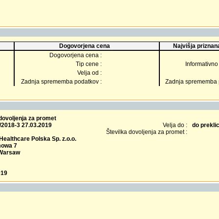
Dogovorjena cena
Najvišja priznana
Dogovorjena cena :
Tip cene :
Informativno 
Velja od :
Zadnja sprememba podatkov :
Zadnja sprememba p
dovoljenja za promet
/2018-3 27.03.2019
Velja do :
do prekli
Številka dovoljenja za promet :
ealthcare Polska Sp. z.o.o.
mowa 7
 Warsaw
019