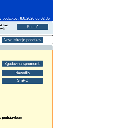
v podatkov: 8.8.2026 ob 02:35
štitut
avje
n s podstavkom