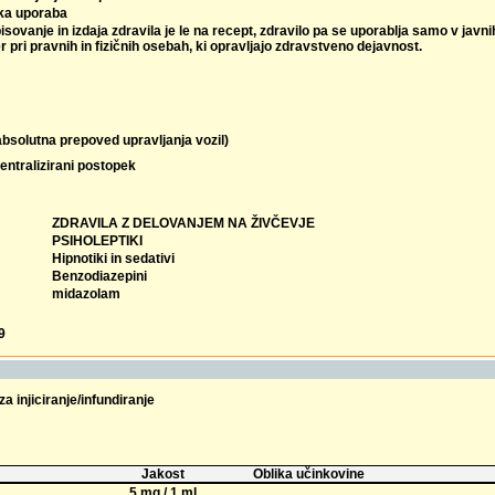
ka uporaba
isovanje in izdaja zdravila je le na recept, zdravilo pa se uporablja samo v javn
r pri pravnih in fizičnih osebah, ki opravljajo zdravstveno dejavnost.
absolutna prepoved upravljanja vozil)
entralizirani postopek
ZDRAVILA Z DELOVANJEM NA ŽIVČEVJE
PSIHOLEPTIKI
Hipnotiki in sedativi
Benzodiazepini
midazolam
9
za injiciranje/infundiranje
Jakost
Oblika učinkovine
5 mg / 1 ml