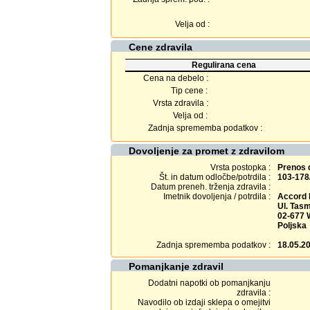
Velja od :
Cene zdravila
Regulirana cena
Cena na debelo :
Tip cene :
Vrsta zdravila :
Velja od :
Zadnja sprememba podatkov :
Dovoljenje za promet z zdravilom
Vrsta postopka :
Prenos 
Št. in datum odločbe/potrdila :
103-178
Datum preneh. trženja zdravila :
Imetnik dovoljenja / potrdila :
Accord H
Ul. Tas
02-677
Poljska
Zadnja sprememba podatkov :
18.05.2
Pomanjkanje zdravil
Dodatni napotki ob pomanjkanju
zdravila :
Navodilo ob izdaji sklepa o omejitvi