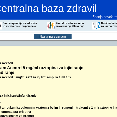
entralna baza zdravil
Zadnja osvežite
Javna agencija za zdravila
Zavod za zdravstveno
Nacionalni in
in medicinske pripomočke
zavarovanje Slovenije
za javno zdr
m Accord
am Accord 5 mg/ml raztopina za injiciranje
ndiranje
Accord 5 mg/ml razt.za inj./inf. ampula 1 ml 10x
za injiciranje/infundiranje
a
10 ampulami (z odlomnim vratom z belim in rumenim trakom) z 1 ml raztopine i
elementa sta prisotna
z dovoljenjem za promet