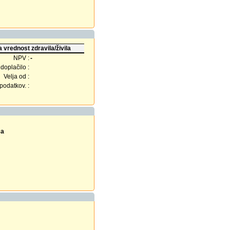
 vrednost zdravila/živila
NPV :
-
doplačilo :
Velja od :
odatkov. :
ca