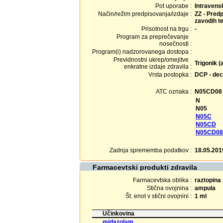
Pot uporabe :
Intravens
Način/režim predpisovanja/izdaje :
ZZ - Predp
zavodih te
Prisotnost na trgu :
-
Program za preprečevanje
nosečnosti :
Program(i) nadzorovanega dostopa :
Previdnostni ukrep/omejitve
Trigonik (
enkratne izdaje zdravila :
Vrsta postopka :
DCP - dec
ATC oznaka :
N05CD08
N
N05
N05C
N05CD
N05CD08
Zadnja sprememba podatkov :
18.05.201
Farmacevtski produkti zdravila
Farmacevtska oblika :
raztopina 
Stična ovojnina :
ampula
Št. enot v stični ovojnini :
1 ml
Učinkovina
midazolam