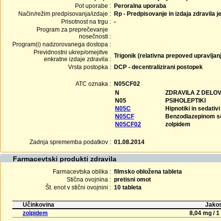
Pot uporabe :
Peroralna uporaba
Način/režim predpisovanja/izdaje :
Rp - Predpisovanje in izdaja zdravila j
Prisotnost na trgu :
-
Program za preprečevanje
nosečnosti :
Program(i) nadzorovanega dostopa :
Previdnostni ukrep/omejitve
Trigonik (relativna prepoved upravljanj
enkratne izdaje zdravila :
Vrsta postopka :
DCP - decentralizirani postopek
ATC oznaka :
N05CF02
N
ZDRAVILA Z DELO
N05
PSIHOLEPTIKI
N05C
Hipnotiki in sedativi
N05CF
Benzodiazepinom so
N05CF02
zolpidem
Zadnja sprememba podatkov :
01.08.2014
Farmacevtski produkti zdravila
Farmacevtska oblika :
filmsko obložena tableta
Stična ovojnina :
pretisni omot
Št. enot v stični ovojnini :
10 tableta
Učinkovina
Jakos
zolpidem
8,04 mg / 1