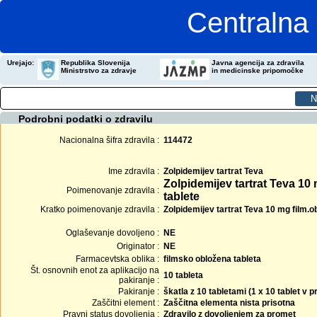
Centralna 
Urejajo:
Republika Slovenija
Javna agencija za zdravila
Ministrstvo za zdravje
in medicinske pripomočke
Podrobni podatki o zdravilu
Nacionalna šifra zdravila :
114472
Ime zdravila :
Zolpidemijev tartrat Teva
Zolpidemijev tartrat Teva 10
Poimenovanje zdravila :
tablete
Kratko poimenovanje zdravila :
Zolpidemijev tartrat Teva 10 mg film.ob
Oglaševanje dovoljeno :
NE
Originator :
NE
Farmacevtska oblika :
filmsko obložena tableta
Št. osnovnih enot za aplikacijo na
10 tableta
pakiranje :
Pakiranje :
škatla z 10 tabletami (1 x 10 tablet v
Zaščitni element :
Zaščitna elementa nista prisotna
Pravni status dovoljenja :
Zdravilo z dovoljenjem za promet