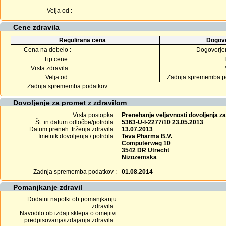
Velja od :
Cene zdravila
Regulirana cena
Dogovo
Cena na debelo :
Dogovorje
Tip cene :
Vrsta zdravila :
Velja od :
Zadnja sprememba po
Zadnja sprememba podatkov :
Dovoljenje za promet z zdravilom
Vrsta postopka :
Prenehanje veljavnosti dovoljenja z
Št. in datum odločbe/potrdila :
5363-U-I-2277/10 23.05.2013
Datum preneh. trženja zdravila :
13.07.2013
Imetnik dovoljenja / potrdila :
Teva Pharma B.V.
Computerweg 10
3542 DR Utrecht
Nizozemska
Zadnja sprememba podatkov :
01.08.2014
Pomanjkanje zdravil
Dodatni napotki ob pomanjkanju
zdravila :
Navodilo ob izdaji sklepa o omejitvi
predpisovanja/izdajanja zdravila :