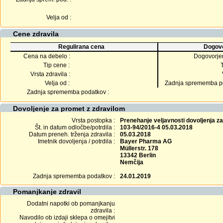
Velja od :
Cene zdravila
Regulirana cena
Dogovo
Cena na debelo :
Dogovorje
Tip cene :
Vrsta zdravila :
Velja od :
Zadnja sprememba po
Zadnja sprememba podatkov :
Dovoljenje za promet z zdravilom
Vrsta postopka :
Prenehanje veljavnosti dovoljenja z
Št. in datum odločbe/potrdila :
103-94/2016-4 05.03.2018
Datum preneh. trženja zdravila :
05.03.2018
Imetnik dovoljenja / potrdila :
Bayer Pharma AG
Müllerstr. 178
13342 Berlin
Nemčija
Zadnja sprememba podatkov :
24.01.2019
Pomanjkanje zdravil
Dodatni napotki ob pomanjkanju
zdravila :
Navodilo ob izdaji sklepa o omejitvi