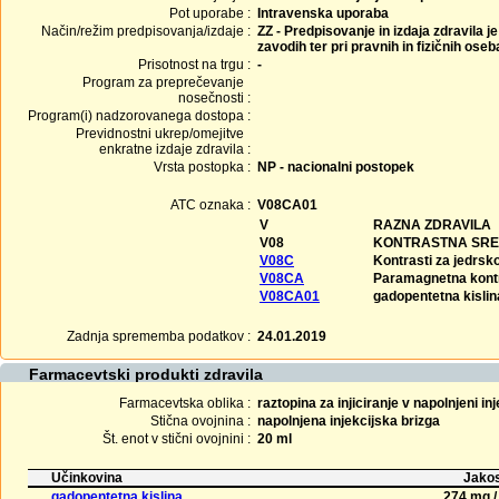
Pot uporabe :
Intravenska uporaba
Način/režim predpisovanja/izdaje :
ZZ - Predpisovanje in izdaja zdravila j
zavodih ter pri pravnih in fizičnih ose
Prisotnost na trgu :
-
Program za preprečevanje
nosečnosti :
Program(i) nadzorovanega dostopa :
Previdnostni ukrep/omejitve
enkratne izdaje zdravila :
Vrsta postopka :
NP - nacionalni postopek
ATC oznaka :
V08CA01
V
RAZNA ZDRAVILA
V08
KONTRASTNA SRE
V08C
Kontrasti za jedrs
V08CA
Paramagnetna kont
V08CA01
gadopentetna kislin
Zadnja sprememba podatkov :
24.01.2019
Farmacevtski produkti zdravila
Farmacevtska oblika :
raztopina za injiciranje v napolnjeni inj
Stična ovojnina :
napolnjena injekcijska brizga
Št. enot v stični ovojnini :
20 ml
Učinkovina
Jakos
gadopentetna kislina
274 mg /