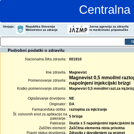
Centralna 
Urejajo:
Republika Slovenija
Javna agencija za zdravila
Ministrstvo za zdravje
in medicinske pripomočke
Podrobni podatki o zdravilu
Nacionalna šifra zdravila :
001910
Ime zdravila :
Magnevist
Magnevist 0,5 mmol/ml raztopi
Poimenovanje zdravila :
napolnjeni injekcijski brizgi
Kratko poimenovanje zdravila :
Magnevist 0,5 mmol/ml razt.za inj.briz
Oglaševanje dovoljeno :
NE
Originator :
DA
Farmacevtska oblika :
raztopina za injiciranje
Št. osnovnih enot za aplikacijo na
5 brizga
pakiranje :
Pakiranje :
škatla s 5 napolnjenimi injekcijskimi b
Zaščitni element :
Zaščitna elementa nista prisotna
Pravni status dovoljenja :
Zdravilo z dovoljenjem za promet