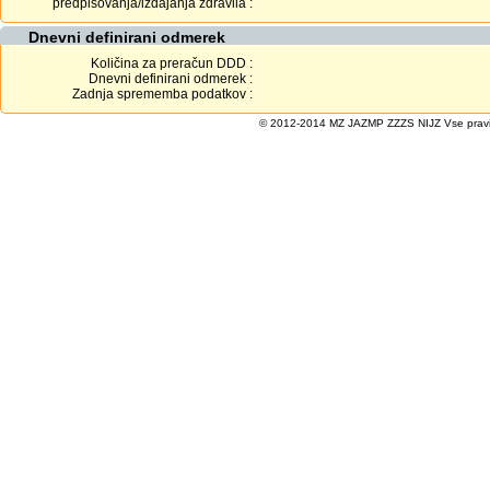
predpisovanja/izdajanja zdravila :
Dnevni definirani odmerek
Količina za preračun DDD :
Dnevni definirani odmerek :
Zadnja sprememba podatkov :
© 2012-2014 MZ JAZMP ZZZS NIJZ Vse pravice 