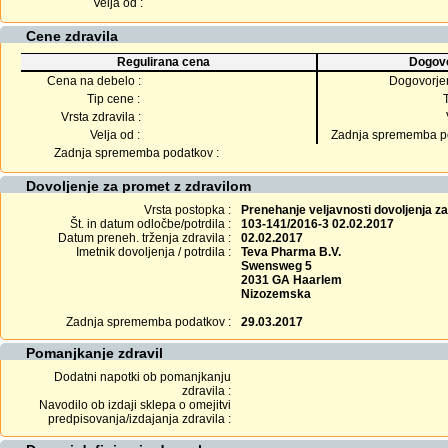
Velja od :
Cene zdravila
Regulirana cena
Dogovo
Cena na debelo :
Dogovorje
Tip cene :
Vrsta zdravila :
Velja od :
Zadnja sprememba po
Zadnja sprememba podatkov :
Dovoljenje za promet z zdravilom
Vrsta postopka :
Prenehanje veljavnosti dovoljenja z
Št. in datum odločbe/potrdila :
103-141/2016-3 02.02.2017
Datum preneh. trženja zdravila :
02.02.2017
Imetnik dovoljenja / potrdila :
Teva Pharma B.V.
Swensweg 5
2031 GA Haarlem
Nizozemska
Zadnja sprememba podatkov :
29.03.2017
Pomanjkanje zdravil
Dodatni napotki ob pomanjkanju
zdravila :
Navodilo ob izdaji sklepa o omejitvi
predpisovanja/izdajanja zdravila :