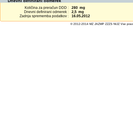
Dnevni definirani odmerek
Količina za preračun DDD :
280 mg
Dnevni definirani odmerek :
2,5 mg
Zadnja sprememba podatkov :
16.05.2012
© 2012-2014 MZ JAZMP ZZZS NIJZ Vse pravice 