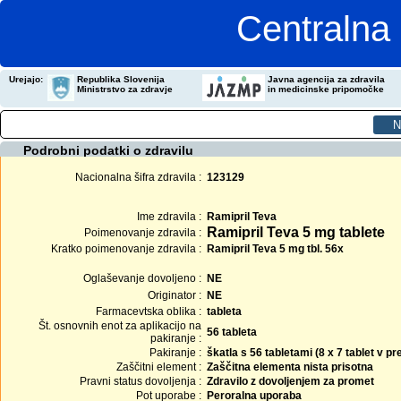
Centralna 
Urejajo:
Republika Slovenija
Javna agencija za zdravila
Ministrstvo za zdravje
in medicinske pripomočke
Podrobni podatki o zdravilu
Nacionalna šifra zdravila :
123129
Ime zdravila :
Ramipril Teva
Ramipril Teva 5 mg tablete
Poimenovanje zdravila :
Kratko poimenovanje zdravila :
Ramipril Teva 5 mg tbl. 56x
Oglaševanje dovoljeno :
NE
Originator :
NE
Farmacevtska oblika :
tableta
Št. osnovnih enot za aplikacijo na
56 tableta
pakiranje :
Pakiranje :
škatla s 56 tabletami (8 x 7 tablet v 
Zaščitni element :
Zaščitna elementa nista prisotna
Pravni status dovoljenja :
Zdravilo z dovoljenjem za promet
Pot uporabe :
Peroralna uporaba