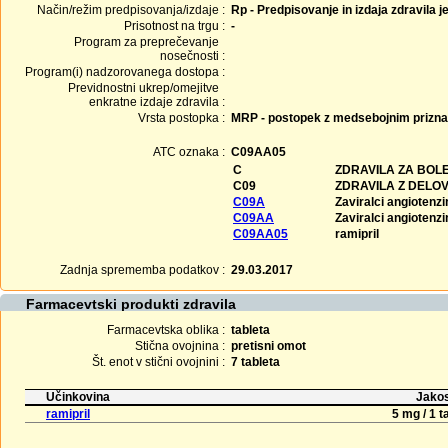
Način/režim predpisovanja/izdaje :
Rp - Predpisovanje in izdaja zdravila j
Prisotnost na trgu :
-
Program za preprečevanje
nosečnosti :
Program(i) nadzorovanega dostopa :
Previdnostni ukrep/omejitve
enkratne izdaje zdravila :
Vrsta postopka :
MRP - postopek z medsebojnim prizn
ATC oznaka :
C09AA05
C
ZDRAVILA ZA BOLE
C09
ZDRAVILA Z DELO
C09A
Zaviralci angioten
C09AA
Zaviralci angioten
C09AA05
ramipril
Zadnja sprememba podatkov :
29.03.2017
Farmacevtski produkti zdravila
Farmacevtska oblika :
tableta
Stična ovojnina :
pretisni omot
Št. enot v stični ovojnini :
7 tableta
Učinkovina
Jakos
ramipril
5 mg / 1 t