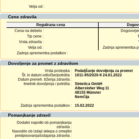
Velja od :
Cene zdravila
Regulirana cena
Dogovo
Cena na debelo :
Dogovorje
Tip cene :
Vrsta zdravila :
Velja od :
Zadnja sprememba po
Zadnja sprememba podatkov :
Dovoljenje za promet z zdravilom
Vrsta postopka :
Podaljšanje dovoljenja za promet
Št. in datum odločbe/potrdila :
1011-95/2020-9 24.01.2022
Datum preneh. trženja zdravila :
Imetnik dovoljenja / potrdila :
Sintetica GmbH
Albersloher Weg 11
48155 Münster
Nemčija
Zadnja sprememba podatkov :
15.02.2022
Pomanjkanje zdravil
Dodatni napotki ob pomanjkanju
zdravila :
Navodilo ob izdaji sklepa o omejitvi
predpisovanja/izdajanja zdravila :