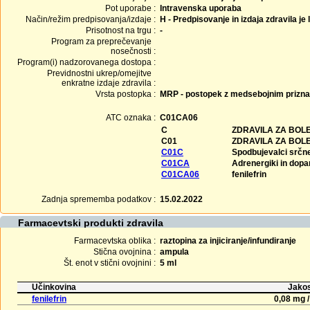
Pot uporabe :
Intravenska uporaba
Način/režim predpisovanja/izdaje :
H - Predpisovanje in izdaja zdravila je
Prisotnost na trgu :
-
Program za preprečevanje
nosečnosti :
Program(i) nadzorovanega dostopa :
Previdnostni ukrep/omejitve
enkratne izdaje zdravila :
Vrsta postopka :
MRP - postopek z medsebojnim prizn
ATC oznaka :
C01CA06
C
ZDRAVILA ZA BOLE
C01
ZDRAVILA ZA BOL
C01C
Spodbujevalci srčne
C01CA
Adrenergiki in dopa
C01CA06
fenilefrin
Zadnja sprememba podatkov :
15.02.2022
Farmacevtski produkti zdravila
Farmacevtska oblika :
raztopina za injiciranje/infundiranje
Stična ovojnina :
ampula
Št. enot v stični ovojnini :
5 ml
Učinkovina
Jakos
fenilefrin
0,08 mg /