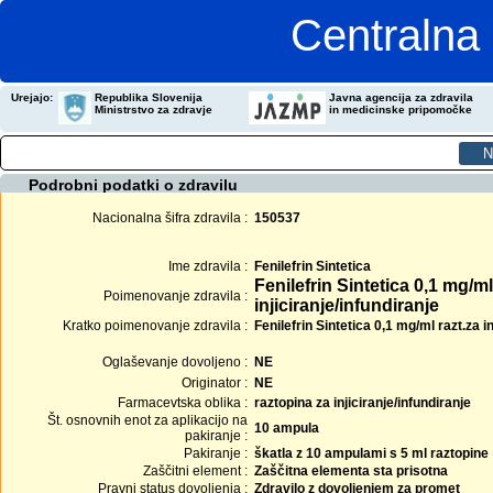
Centralna 
Urejajo:
Republika Slovenija
Javna agencija za zdravila
Ministrstvo za zdravje
in medicinske pripomočke
Podrobni podatki o zdravilu
Nacionalna šifra zdravila :
150537
Ime zdravila :
Fenilefrin Sintetica
Fenilefrin Sintetica 0,1 mg/m
Poimenovanje zdravila :
injiciranje/infundiranje
Kratko poimenovanje zdravila :
Fenilefrin Sintetica 0,1 mg/ml razt.za i
Oglaševanje dovoljeno :
NE
Originator :
NE
Farmacevtska oblika :
raztopina za injiciranje/infundiranje
Št. osnovnih enot za aplikacijo na
10 ampula
pakiranje :
Pakiranje :
škatla z 10 ampulami s 5 ml raztopine
Zaščitni element :
Zaščitna elementa sta prisotna
Pravni status dovoljenja :
Zdravilo z dovoljenjem za promet