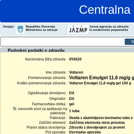
Centralna 
Urejajo:
Republika Slovenija
Javna agencija za zdravila
Ministrstvo za zdravje
in medicinske pripomočke
Podrobni podatki o zdravilu
Nacionalna šifra zdravila :
055620
Ime zdravila :
Voltaren
Voltaren Emulgel 11,6 mg/g g
Poimenovanje zdravila :
Kratko poimenovanje zdravila :
Voltaren Emulgel 11,6 mg/g gel 100 g
Oglaševanje dovoljeno :
DA
Originator :
DA
Farmacevtska oblika :
gel
Št. osnovnih enot za aplikacijo na
1 tuba
pakiranje :
Pakiranje :
škatla z aluminijasto laminatno tubo s
Zaščitni element :
Zaščitna elementa nista prisotna
Pravni status dovoljenja :
Zdravilo z dovoljenjem za promet
Pot uporabe :
Dermalna uporaba