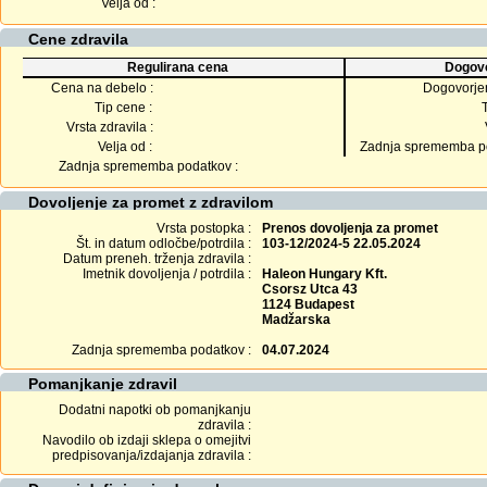
Velja od :
Cene zdravila
Regulirana cena
Dogovo
Cena na debelo :
Dogovorje
Tip cene :
Vrsta zdravila :
Velja od :
Zadnja sprememba po
Zadnja sprememba podatkov :
Dovoljenje za promet z zdravilom
Vrsta postopka :
Prenos dovoljenja za promet
Št. in datum odločbe/potrdila :
103-12/2024-5 22.05.2024
Datum preneh. trženja zdravila :
Imetnik dovoljenja / potrdila :
Haleon Hungary Kft.
Csorsz Utca 43
1124 Budapest
Madžarska
Zadnja sprememba podatkov :
04.07.2024
Pomanjkanje zdravil
Dodatni napotki ob pomanjkanju
zdravila :
Navodilo ob izdaji sklepa o omejitvi
predpisovanja/izdajanja zdravila :