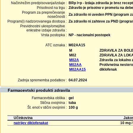
Način/režim predpisovanja/izdaje :
BRp l+p - Izdaja zdravila je brez recep
Prisotnost na trgu :
Zdravilo je prisotno v prometu na debe
Program za preprečevanje
Za zdravilo ni uveden PPN (program z
nosečnosti :
Program(i) nadzorovanega dostopa :
Za zdravilo ni zahteve za PND (progr
Previdnostni ukrep/omejitve
enkratne izdaje zdravila :
Vrsta postopka :
NP - nacionalni postopek
ATC oznaka :
M02AA15
M
ZDRAVILA ZA BOL
M02
ZDRAVILA ZA LOK
M02A
Zdravila za lokalno 
M02AA
Protivnetna nesteroi
M02AA15
diklofenak
Zadnja sprememba podatkov :
04.07.2024
Farmacevtski produkti zdravila
Farmacevtska oblika :
gel
Stična ovojnina :
tuba
Št. enot v stični ovojnini :
100 g
Učinkovina
Jakos
natrijev diklofenakat
10 mg /