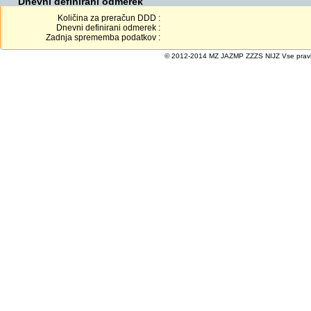
Dnevni definirani odmerek
Količina za preračun DDD :
Dnevni definirani odmerek :
Zadnja sprememba podatkov :
© 2012-2014 MZ JAZMP ZZZS NIJZ Vse pravice 