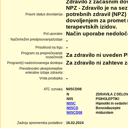
Zdravilo z začasnim do
NPZ - Zdravilo je na se
potrebnih zdravil (NPZ) 
Pravni status dovoljenja :
dovoljenjem za promet
terapevtskih izidov.
Način uporabe nedolo
Pot uporabe :
Način/režim predpisovanja/izdaje :
-
-
Prisotnost na trgu :
Program za preprečevanje
Za zdravilo ni uveden 
nosečnosti :
Za zdravilo ni zahteve
Program(i) nadzorovanega dostopa :
Previdnostni ukrep/omejitve
enkratne izdaje zdravila :
-
Vrsta postopka :
ATC oznaka :
N05CD08
N
ZDRAVILA Z DELO
N05
PSIHOLEPTIKI
N05C
Hipnotiki in sedativi
N05CD
Benzodiazepini
N05CD08
midazolam
Zadnja sprememba podatkov :
16.02.2024