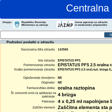
Centralna 
Urejajo:
Republika Slovenija
Javna agencija za zdravila
Ministrstvo za zdravje
in medicinske pripomočke
Podrobni podatki o zdravilu
Nacionalna šifra zdravila :
143565
Ime zdravila :
EPISTATUS PFS
EPISTATUS PFS 2.5 oralna r
Poimenovanje zdravila :
Kratko poimenovanje zdravila :
EPISTATUS PFS 2.5 oral.razt. brizga 0
Oglaševanje dovoljeno :
NE
Originator :
NE
oralna raztopina
Farmacevtska oblika :
Št. osnovnih enot za aplikacijo na
4 brizga
pakiranje :
4 x 0,25 ml napolnjene 
Pakiranje :
Zaščitna elementa sta p
Zaščitni element :