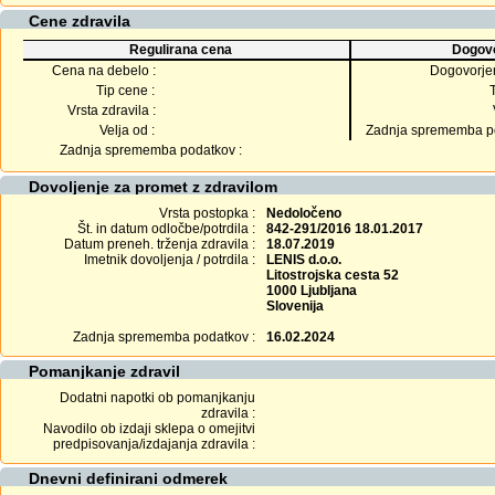
Cene zdravila
Regulirana cena
Dogovo
Cena na debelo :
Dogovorje
Tip cene :
Vrsta zdravila :
Velja od :
Zadnja sprememba po
Zadnja sprememba podatkov :
Dovoljenje za promet z zdravilom
Vrsta postopka :
Nedoločeno
Št. in datum odločbe/potrdila :
842-291/2016 18.01.2017
Datum preneh. trženja zdravila :
18.07.2019
Imetnik dovoljenja / potrdila :
LENIS d.o.o.
Litostrojska cesta 52
1000 Ljubljana
Slovenija
Zadnja sprememba podatkov :
16.02.2024
Pomanjkanje zdravil
Dodatni napotki ob pomanjkanju
zdravila :
Navodilo ob izdaji sklepa o omejitvi
predpisovanja/izdajanja zdravila :
Dnevni definirani odmerek