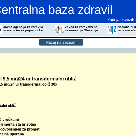
entralna baza zdravil
Zadnja osvežite
Javna agencija za zdravila
Zavod za zdravstveno
Nacionalni in
in medicinske pripomočke
zavarovanje Slovenije
za javno zdr
 9,5 mg/24 ur transdermalni obliž
,5 mg/24 ur transdermal.obliž 30x
alni obliž
30 vrečkami
elementa sta prisotna
z dovoljenjem za promet
malna uporaba