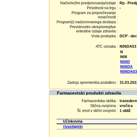
Način/režim predpisovanja/izdaje :
Rp - Predp
Prisotnost na trgu :
-
Program za preprečevanje
nosečnosti :
Program(i) nadzorovanega dostopa :
Previdnostni ukrep/omejitve
enkratne izdaje zdravila :
Vrsta postopka :
DCP - dec
ATC oznaka :
N06DA03
N
N06
N06D
N06DA
N06DA03
Zadnja sprememba podatkov :
31.03.202
Farmacevtski produkti zdravila
Farmacevtska oblika :
transderm
Stična ovojnina :
vrečica
Št. enot v stični ovojnini :
1 obliž
Učinkovina
rivastigmin