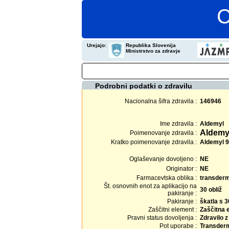
C
Urejajo:
Republika Slovenija
Ministrstvo za zdravje
Podrobni podatki o zdravilu
Nacionalna šifra zdravila :
146946
Ime zdravila :
Aldemyl
Aldemyl
Poimenovanje zdravila :
Kratko poimenovanje zdravila :
Aldemyl 9
Oglaševanje dovoljeno :
NE
Originator :
NE
Farmacevtska oblika :
transderm
Št. osnovnih enot za aplikacijo na
30 obliž
pakiranje :
Pakiranje :
škatla s 
Zaščitni element :
Zaščitna 
Pravni status dovoljenja :
Zdravilo 
Pot uporabe :
Transder