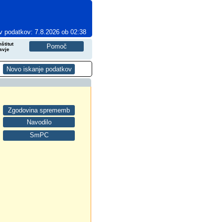
v podatkov: 7.8.2026 ob 02:38
štitut
avje