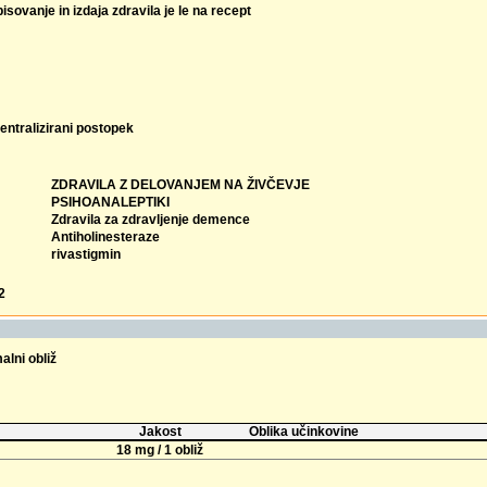
isovanje in izdaja zdravila je le na recept
entralizirani postopek
ZDRAVILA Z DELOVANJEM NA ŽIVČEVJE
PSIHOANALEPTIKI
Zdravila za zdravljenje demence
Antiholinesteraze
rivastigmin
2
alni obliž
Jakost
Oblika učinkovine
18 mg / 1 obliž