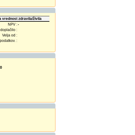
 vrednost zdravila/živila
NPV :
-
doplačilo :
Velja od :
odatkov. :
20