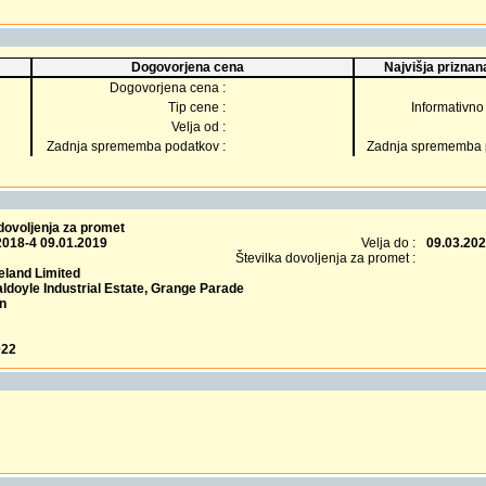
Dogovorjena cena
Najvišja priznana
Dogovorjena cena :
Tip cene :
Informativno 
Velja od :
Zadnja sprememba podatkov :
Zadnja sprememba p
dovoljenja za promet
2018-4 09.01.2019
Velja do :
09.03.20
Številka dovoljenja za promet :
eland Limited
ldoyle Industrial Estate, Grange Parade
in
022