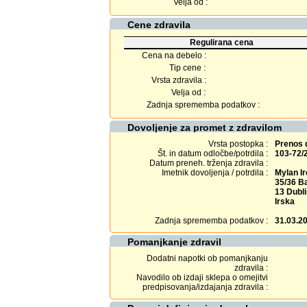
Velja od :
Cene zdravila
Regulirana cena
Cena na debelo :
Tip cene :
Vrsta zdravila :
Velja od :
Zadnja sprememba podatkov :
Dovoljenje za promet z zdravilom
Vrsta postopka :
Prenos 
Št. in datum odločbe/potrdila :
103-72/
Datum preneh. trženja zdravila :
Imetnik dovoljenja / potrdila :
Mylan Ir
35/36 Ba
13 Dubl
Irska
Zadnja sprememba podatkov :
31.03.2
Pomanjkanje zdravil
Dodatni napotki ob pomanjkanju
zdravila :
Navodilo ob izdaji sklepa o omejitvi
predpisovanja/izdajanja zdravila :