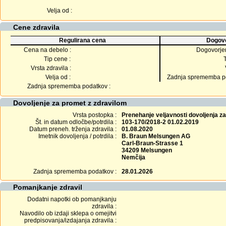
Velja od :
Cene zdravila
Regulirana cena
Dogovo
Cena na debelo :
Dogovorje
Tip cene :
Vrsta zdravila :
Velja od :
Zadnja sprememba po
Zadnja sprememba podatkov :
Dovoljenje za promet z zdravilom
Vrsta postopka :
Prenehanje veljavnosti dovoljenja z
Št. in datum odločbe/potrdila :
103-170/2018-2 01.02.2019
Datum preneh. trženja zdravila :
01.08.2020
Imetnik dovoljenja / potrdila :
B. Braun Melsungen AG
Carl-Braun-Strasse 1
34209 Melsungen
Nemčija
Zadnja sprememba podatkov :
28.01.2026
Pomanjkanje zdravil
Dodatni napotki ob pomanjkanju
zdravila :
Navodilo ob izdaji sklepa o omejitvi
predpisovanja/izdajanja zdravila :