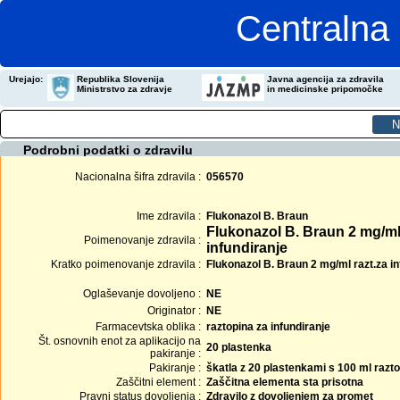
Centralna 
Urejajo:
Republika Slovenija
Javna agencija za zdravila
Ministrstvo za zdravje
in medicinske pripomočke
Podrobni podatki o zdravilu
Nacionalna šifra zdravila :
056570
Ime zdravila :
Flukonazol B. Braun
Flukonazol B. Braun 2 mg/ml
Poimenovanje zdravila :
infundiranje
Kratko poimenovanje zdravila :
Flukonazol B. Braun 2 mg/ml razt.za in
Oglaševanje dovoljeno :
NE
Originator :
NE
Farmacevtska oblika :
raztopina za infundiranje
Št. osnovnih enot za aplikacijo na
20 plastenka
pakiranje :
Pakiranje :
škatla z 20 plastenkami s 100 ml razt
Zaščitni element :
Zaščitna elementa sta prisotna
Pravni status dovoljenja :
Zdravilo z dovoljenjem za promet