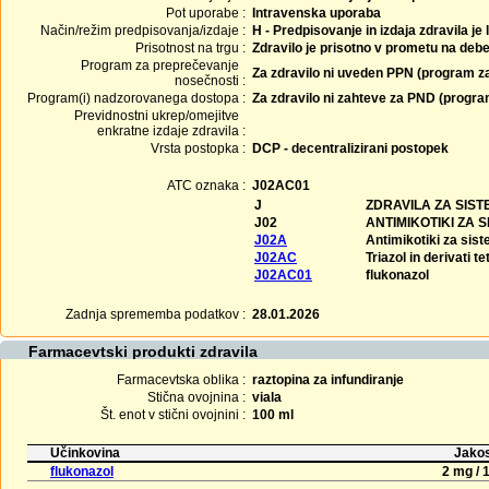
Pot uporabe :
Intravenska uporaba
Način/režim predpisovanja/izdaje :
H - Predpisovanje in izdaja zdravila je
Prisotnost na trgu :
Zdravilo je prisotno v prometu na debe
Program za preprečevanje
Za zdravilo ni uveden PPN (program z
nosečnosti :
Program(i) nadzorovanega dostopa :
Za zdravilo ni zahteve za PND (progr
Previdnostni ukrep/omejitve
enkratne izdaje zdravila :
Vrsta postopka :
DCP - decentralizirani postopek
ATC oznaka :
J02AC01
J
ZDRAVILA ZA SIS
J02
ANTIMIKOTIKI ZA
J02A
Antimikotiki za sis
J02AC
Triazol in derivati t
J02AC01
flukonazol
Zadnja sprememba podatkov :
28.01.2026
Farmacevtski produkti zdravila
Farmacevtska oblika :
raztopina za infundiranje
Stična ovojnina :
viala
Št. enot v stični ovojnini :
100 ml
Učinkovina
Jakos
flukonazol
2 mg / 