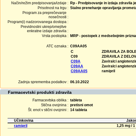
Način/režim predpisovanja/izdaje :
Rp - Predpisovanje in izdaja zdravila j
Prisotnost na trgu :
Stalno prenehanje opravljanja promet
Program za preprečevanje
nosečnosti :
Program(i) nadzorovanega dostopa :
Previdnostni ukrep/omejitve
enkratne izdaje zdravila :
Vrsta postopka :
MRP - postopek z medsebojnim prizn
ATC oznaka :
C09AA05
C
ZDRAVILA ZA BOLE
C09
ZDRAVILA Z DELO
C09A
Zaviralci angioten
C09AA
Zaviralci angioten
C09AA05
ramipril
Zadnja sprememba podatkov :
06.10.2022
Farmacevtski produkti zdravila
Farmacevtska oblika :
tableta
Stična ovojnina :
pretisni omot
Št. enot v stični ovojnini :
14 tableta
Učinkovina
Jakos
ramipril
1,25 mg / 1