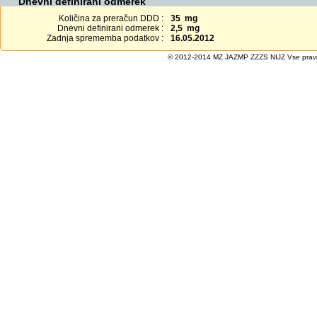
Dnevni definirani odmerek
Količina za preračun DDD :
35 mg
Dnevni definirani odmerek :
2,5 mg
Zadnja sprememba podatkov :
16.05.2012
© 2012-2014 MZ JAZMP ZZZS NIJZ Vse pravice 