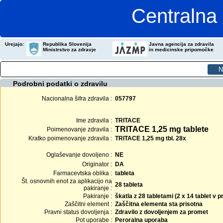
Centralna 
Urejajo:
Republika Slovenija
Javna agencija za zdravila
Ministrstvo za zdravje
in medicinske pripomočke
Podrobni podatki o zdravilu
Nacionalna šifra zdravila :
057797
Ime zdravila :
TRITACE
TRITACE 1,25 mg tablete
Poimenovanje zdravila :
Kratko poimenovanje zdravila :
TRITACE 1,25 mg tbl. 28x
Oglaševanje dovoljeno :
NE
Originator :
DA
Farmacevtska oblika :
tableta
Št. osnovnih enot za aplikacijo na
28 tableta
pakiranje :
Pakiranje :
škatla z 28 tabletami (2 x 14 tablet v
Zaščitni element :
Zaščitna elementa sta prisotna
Pravni status dovoljenja :
Zdravilo z dovoljenjem za promet
Pot uporabe :
Peroralna uporaba