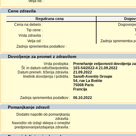
Velja od :
Cene zdravila
Regulirana cena
Dogovo
Cena na debelo :
Dogovorje
Tip cene :
Vrsta zdravila :
Velja od :
Zadnja sprememba po
Zadnja sprememba podatkov :
Dovoljenje za promet z zdravilom
Vrsta postopka :
Prenehanje veljavnosti dovoljenja z
Št. in datum odločbe/potrdila :
103-54/2022-4 21.09.2022
Datum preneh. trženja zdravila :
21.09.2022
Imetnik dovoljenja / potrdila :
Sanofi-Aventis Groupe
54, rue La Boétie
75008 Paris
Francija
Zadnja sprememba podatkov :
06.10.2022
Pomanjkanje zdravil
Dodatni napotki ob pomanjkanju
zdravila :
Navodilo ob izdaji sklepa o omejitvi
predpisovanja/izdajanja zdravila :