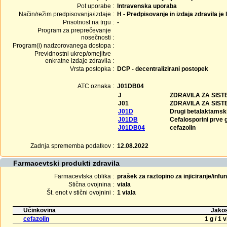
Pot uporabe :
Intravenska uporaba
Način/režim predpisovanja/izdaje :
H - Predpisovanje in izdaja zdravila je
Prisotnost na trgu :
-
Program za preprečevanje
nosečnosti :
Program(i) nadzorovanega dostopa :
Previdnostni ukrep/omejitve
enkratne izdaje zdravila :
Vrsta postopka :
DCP - decentralizirani postopek
ATC oznaka :
J01DB04
J
ZDRAVILA ZA SIS
J01
ZDRAVILA ZA SIS
J01D
Drugi betalaktamski 
J01DB
Cefalosporini prve 
J01DB04
cefazolin
Zadnja sprememba podatkov :
12.08.2022
Farmacevtski produkti zdravila
Farmacevtska oblika :
prašek za raztopino za injiciranje/infu
Stična ovojnina :
viala
Št. enot v stični ovojnini :
1 viala
Učinkovina
Jakos
cefazolin
1 g / 1 v