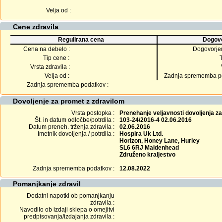
Velja od :
Cene zdravila
Regulirana cena
Dogovo
Cena na debelo :
Dogovorje
Tip cene :
Vrsta zdravila :
Velja od :
Zadnja sprememba po
Zadnja sprememba podatkov :
Dovoljenje za promet z zdravilom
Vrsta postopka :
Prenehanje veljavnosti dovoljenja z
Št. in datum odločbe/potrdila :
103-24/2016-4 02.06.2016
Datum preneh. trženja zdravila :
02.06.2016
Imetnik dovoljenja / potrdila :
Hospira Uk Ltd.
Horizon, Honey Lane, Hurley
SL6 6RJ Maidenhead
Združeno kraljestvo
Zadnja sprememba podatkov :
12.08.2022
Pomanjkanje zdravil
Dodatni napotki ob pomanjkanju
zdravila :
Navodilo ob izdaji sklepa o omejitvi
predpisovanja/izdajanja zdravila :