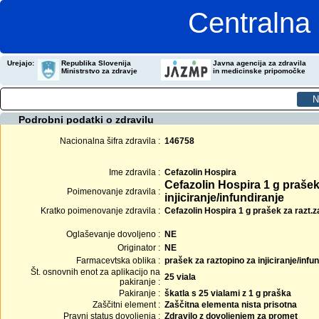
Centralna 
Urejajo:
Republika Slovenija
Javna agencija za zdravila
Ministrstvo za zdravje
in medicinske pripomočke
Podrobni podatki o zdravilu
Nacionalna šifra zdravila :
146758
Ime zdravila :
Cefazolin Hospira
Cefazolin Hospira 1 g prašek
Poimenovanje zdravila :
injiciranje/infundiranje
Kratko poimenovanje zdravila :
Cefazolin Hospira 1 g prašek za razt.za 
Oglaševanje dovoljeno :
NE
Originator :
NE
Farmacevtska oblika :
prašek za raztopino za injiciranje/infu
Št. osnovnih enot za aplikacijo na
25 viala
pakiranje :
Pakiranje :
škatla s 25 vialami z 1 g praška
Zaščitni element :
Zaščitna elementa nista prisotna
Pravni status dovoljenja :
Zdravilo z dovoljenjem za promet