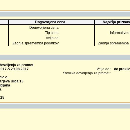
Dogovorjena cena
Najvišja priznana
Dogovorjena cena :
Tip cene :
Informativno 
Velja od :
Zadnja sprememba podatkov :
Zadnja sprememba p
dovoljenja za promet
2017-5 29.08.2017
Velja do :
do prekli
Številka dovoljenja za promet :
.o.o.
rjeva ulica 13
bljana
a
025