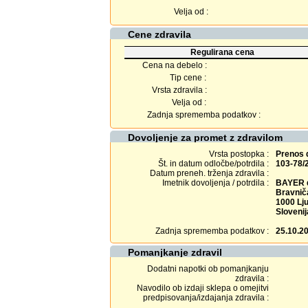
Velja od :
Cene zdravila
Regulirana cena
Cena na debelo :
Tip cene :
Vrsta zdravila :
Velja od :
Zadnja sprememba podatkov :
Dovoljenje za promet z zdravilom
Vrsta postopka :
Prenos 
Št. in datum odločbe/potrdila :
103-78/
Datum preneh. trženja zdravila :
Imetnik dovoljenja / potrdila :
BAYER d
Bravniča
1000 Lju
Slovenij
Zadnja sprememba podatkov :
25.10.2
Pomanjkanje zdravil
Dodatni napotki ob pomanjkanju
zdravila :
Navodilo ob izdaji sklepa o omejitvi
predpisovanja/izdajanja zdravila :