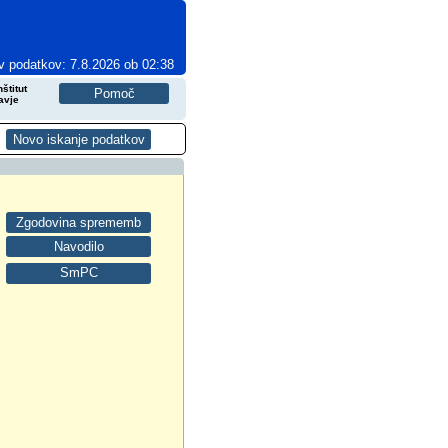
v podatkov: 7.8.2026 ob 02:38
štitut
avje