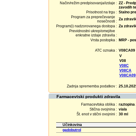
Način/režim predpisovanja/izdaje :
ZZ - Predp
zavodih te
Prisotnost na trgu :
Stalno pr
Program za preprečevanje
Za zdravi
nosečnosti :
Program(i) nadzorovanega dostopa :
Za zdravi
Previdnostni ukrep/omejitve
enkratne izdaje zdravila :
Vrsta postopka :
MRP - pos
ATC oznaka :
V08CA09
V
V08
V08C
V08CA
V08CA09
Zadnja sprememba podatkov :
25.10.202
Farmacevtski produkti zdravila
Farmacevtska oblika :
raztopina 
Stična ovojnina :
viala
Št. enot v stični ovojnini :
30 ml
Učinkovina
gadobutrol