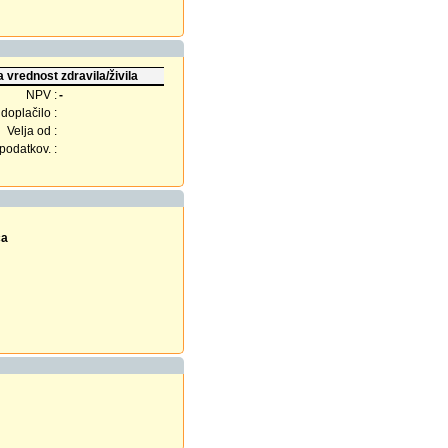
 vrednost zdravila/živila
NPV :
-
doplačilo :
Velja od :
odatkov. :
ca