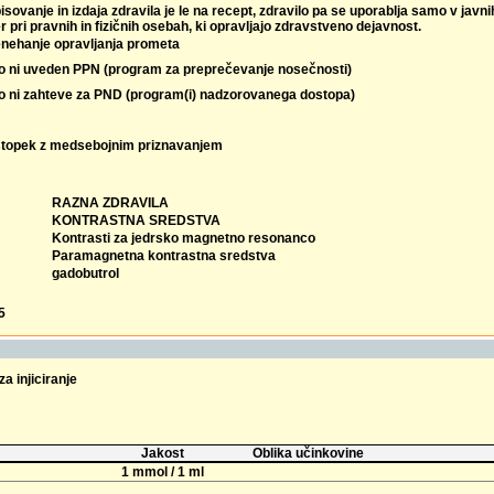
isovanje in izdaja zdravila je le na recept, zdravilo pa se uporablja samo v javn
r pri pravnih in fizičnih osebah, ki opravljajo zdravstveno dejavnost.
enehanje opravljanja prometa
lo ni uveden PPN (program za preprečevanje nosečnosti)
lo ni zahteve za PND (program(i) nadzorovanega dostopa)
topek z medsebojnim priznavanjem
RAZNA ZDRAVILA
KONTRASTNA SREDSTVA
Kontrasti za jedrsko magnetno resonanco
Paramagnetna kontrastna sredstva
gadobutrol
5
za injiciranje
Jakost
Oblika učinkovine
1 mmol / 1 ml