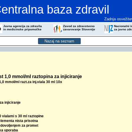
entralna baza zdravil
Zadnja osvežite
Javna agencija za zdravila
Zavod za zdravstveno
Nacionalni in
in medicinske pripomočke
zavarovanje Slovenije
za javno zdr
t 1,0 mmol/ml raztopina za injiciranje
,0 mmol/ml razt.za inj.viala 30 ml 10x
za injiciranje
0 vialami s 30 ml raztopine
elementa nista prisotna
z dovoljenjem za promet
ka uporaba