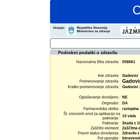
C
Urejajo:
Republika Slovenija
Ministrstvo za zdravje
Podrobni podatki o zdravilu
Nacionalna šifra zdravila :
058661
Ime zdravila :
Gadovist
Gadovis
Poimenovanje zdravila :
Kratko poimenovanje zdravila :
Gadovist 1
Oglaševanje dovoljeno :
NE
Originator :
DA
Farmacevtska oblika :
raztopina 
Št. osnovnih enot za aplikacijo na
10 viala
pakiranje :
Pakiranje :
škatla z 1
Zaščitni element :
Zaščitna 
Pravni status dovoljenja :
Zdravilo 
Pot uporabe :
Intravens