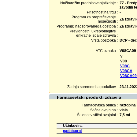
Način/režim predpisovanja/izdaje :
ZZ - Predp
zavodih te
Prisotnost na trgu :
-
Program za preprečevanje
Za zdravi
nosečnosti :
Program(i) nadzorovanega dostopa :
Za zdravi
Previdnostni ukrep/omejitve
enkratne izdaje zdravila :
Vrsta postopka :
DCP - dec
ATC oznaka :
V08CA09
V
V08
V08C
V08CA
V08CA09
Zadnja sprememba podatkov :
23.11.202
Farmacevtski produkti zdravila
Farmacevtska oblika :
raztopina 
Stična ovojnina :
viala
Št. enot v stični ovojnini :
7,5 ml
Učinkovina
gadobutrol