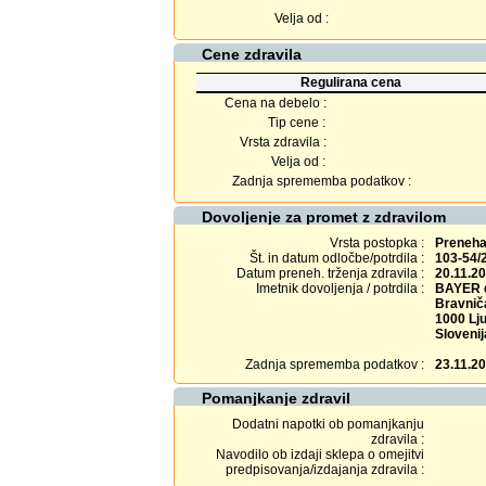
Velja od :
Cene zdravila
Regulirana cena
Cena na debelo :
Tip cene :
Vrsta zdravila :
Velja od :
Zadnja sprememba podatkov :
Dovoljenje za promet z zdravilom
Vrsta postopka :
Prenehan
Št. in datum odločbe/potrdila :
103-54/
Datum preneh. trženja zdravila :
20.11.2
Imetnik dovoljenja / potrdila :
BAYER d
Bravniča
1000 Lju
Slovenij
Zadnja sprememba podatkov :
23.11.2
Pomanjkanje zdravil
Dodatni napotki ob pomanjkanju
zdravila :
Navodilo ob izdaji sklepa o omejitvi
predpisovanja/izdajanja zdravila :