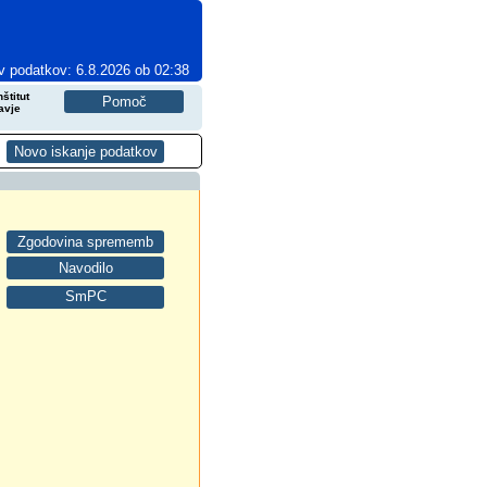
v podatkov: 6.8.2026 ob 02:38
štitut
avje