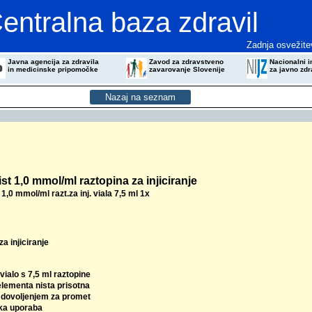
entralna baza zdravil
Zadnja osvežite
Javna agencija za zdravila
Zavod za zdravstveno
Nacionalni in
in medicinske pripomočke
zavarovanje Slovenije
za javno zdr
t 1,0 mmol/ml raztopina za injiciranje
,0 mmol/ml razt.za inj. viala 7,5 ml 1x
za injiciranje
 vialo s 7,5 ml raztopine
elementa nista prisotna
z dovoljenjem za promet
ka uporaba