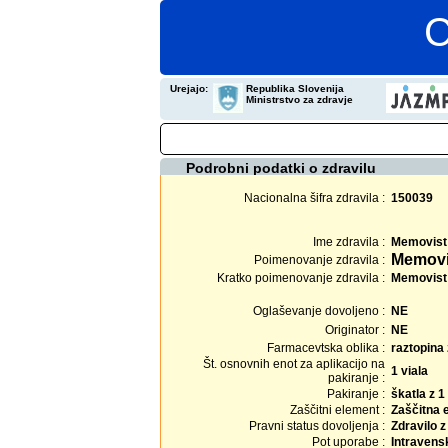
C
Urejajo:
Republika Slovenija
Ministrstvo za zdravje
Podrobni podatki o zdravilu
Nacionalna šifra zdravila :
150039
Ime zdravila :
Memovist
Memovis
Poimenovanje zdravila :
Kratko poimenovanje zdravila :
Memovist 1
Oglaševanje dovoljeno :
NE
Originator :
NE
Farmacevtska oblika :
raztopina 
Št. osnovnih enot za aplikacijo na
1 viala
pakiranje :
Pakiranje :
škatla z 1
Zaščitni element :
Zaščitna 
Pravni status dovoljenja :
Zdravilo 
Pot uporabe :
Intravens