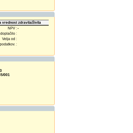
 vrednost zdravila/živila
NPV :
-
doplačilo :
Velja od :
odatkov. :
3
35/001