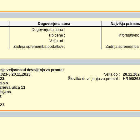
Dogovorjena cena
Najvišja priznana
Dogovorjena cena :
Tip cene :
Informativno 
Velja od :
Zadnja sprememba podatkov :
Zadnja sprememba p
je veljavnosti dovoljenja za promet
2023-3 20.11.2023
Velja do :
20.11.202
023
Številka dovoljenja za promet :
H/19/026
.o.o.
rjeva ulica 13
bljana
a
023