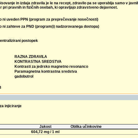
isovanje in izdaja zdravila je le na recept, zdravilo pa se uporablja samo v javn
r pri pravnih in fizičnih osebah, ki opravljajo zdravstveno dejavnost.
lo ni uveden PPN (program za preprečevanje nosečnosti)
lo ni zahteve za PND (program(i) nadzorovanega dostopa)
entralizirani postopek
RAZNA ZDRAVILA
KONTRASTNA SREDSTVA
Kontrasti za jedrsko magnetno resonanco
Paramagnetna kontrastna sredstva
gadobutrol
3
za injiciranje
Jakost
Oblika učinkovine
604,72 mg / 1 ml