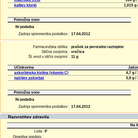
makrogol 3350
100 g / 
kalijev klorid
1,015 g /
Pomožna snov
Ni podatka
Zadnja sprememba podatkov :
17.04.2012
Farmacevtska oblika :
prašek za peroralno raztopino
Stična ovojnina :
vrečica
Št. enot v stični ovojnini :
11 g
Učinkovina
Jakos
askorbinska kislina (vitamin C)
4,7 g / 
natrijev askorbat
5,9 g / 
Pomožna snov
Ni podatka
Zadnja sprememba podatkov :
17.04.2012
Razvrstitev zdravila
Na l
Lista :
P
Omejitve predpis. :