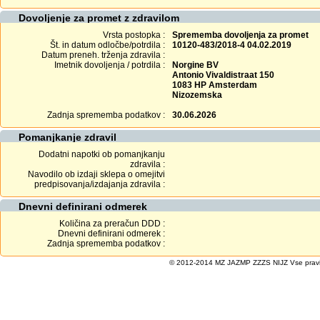
Dovoljenje za promet z zdravilom
Vrsta postopka :
Sprememba dovoljenja za promet
Št. in datum odločbe/potrdila :
10120-483/2018-4 04.02.2019
Datum preneh. trženja zdravila :
Imetnik dovoljenja / potrdila :
Norgine BV
Antonio Vivaldistraat 150
1083 HP Amsterdam
Nizozemska
Zadnja sprememba podatkov :
30.06.2026
Pomanjkanje zdravil
Dodatni napotki ob pomanjkanju
zdravila :
Navodilo ob izdaji sklepa o omejitvi
predpisovanja/izdajanja zdravila :
Dnevni definirani odmerek
Količina za preračun DDD :
Dnevni definirani odmerek :
Zadnja sprememba podatkov :
© 2012-2014 MZ JAZMP ZZZS NIJZ Vse pravice 