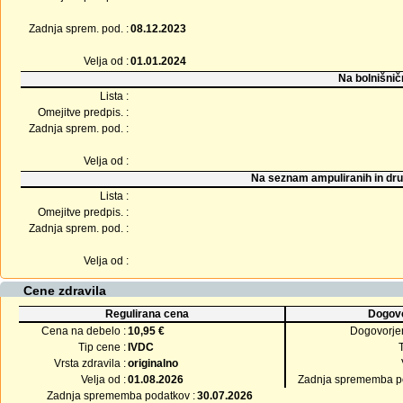
Zadnja sprem. pod. :
08.12.2023
Velja od :
01.01.2024
Na bolnišnič
Lista :
Omejitve predpis. :
Zadnja sprem. pod. :
Velja od :
Na seznam ampuliranih in dru
Lista :
Omejitve predpis. :
Zadnja sprem. pod. :
Velja od :
Cene zdravila
Regulirana cena
Dogovo
Cena na debelo :
10,95 €
Dogovorje
Tip cene :
IVDC
Vrsta zdravila :
originalno
Velja od :
01.08.2026
Zadnja sprememba po
Zadnja sprememba podatkov :
30.07.2026