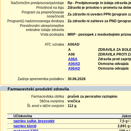
Način/režim predpisovanja/izdaje :
Rp - Predpisovanje in izdaja zdravila j
Prisotnost na trgu :
Zdravilo je prisotno v prometu na debe
Program za preprečevanje
Za zdravilo ni uveden PPN (program z
nosečnosti :
Program(i) nadzorovanega dostopa :
Za zdravilo ni zahteve za PND (progr
Previdnostni ukrep/omejitve
enkratne izdaje zdravila :
Vrsta postopka :
MRP - postopek z medsebojnim prizn
ATC oznaka :
A06AD
A
ZDRAVILA ZA BOLE
A06
ZDRAVILA PROTI 
A06A
Zdravila proti zaprtj
A06AD
Osmozna odvajala
A06AD
Osmozna odvajala
Zadnja sprememba podatkov :
30.06.2026
Farmacevtski produkti zdravila
Farmacevtska oblika :
prašek za peroralno raztopino
Stična ovojnina :
vrečica
Št. enot v stični ovojnini :
112 g
Učinkovina
Jakos
natrijev sulfat, brezvodni
7,5 g / 
natrijev klorid
2,691 g /