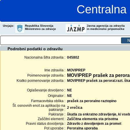
Centralna 
Urejajo:
Republika Slovenija
Javna agencija za zdravila
Ministrstvo za zdravje
in medicinske pripomočke
Podrobni podatki o zdravilu
Nacionalna šifra zdravila :
045802
Ime zdravila :
MOVIPREP
MOVIPREP prašek za peroral
Poimenovanje zdravila :
Kratko poimenovanje zdravila :
MOVIPREP prašek za peroral.razt. škat
Oglaševanje dovoljeno :
NE
Originator :
NE
Farmacevtska oblika :
prašek za peroralno raztopino
Št. osnovnih enot za aplikacijo na
2 vrečica
pakiranje :
Pakiranje :
škatla za enkratno zdravljenje, ki vseb
Zaščitni element :
Zaščitna elementa sta prisotna
Pravni status dovoljenja :
Zdravilo z dovoljenjem za promet
Pot uporabe :
Peroralna uporaba