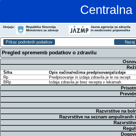
Centralna 
Urejajo:
Republika Slovenija
Javna agencija za zdravila
Ministrstvo za zdravje
in medicinske pripomočke
Pregled sprememb podatkov o zdravilu
Osnov
Reži
Šifra
Opis načina/režima predpisovanja/izdaje
Rp
Predpisovanje in izdaja zdravila je le na recept
BRp
Izdaja zdravila je brez recepta v lekarnah.
Prisotn
Previdn
Razvrstitve na bol
Razvrstitve na seznam ampuliranih 
Razvrstitv
Regul
Dogovo