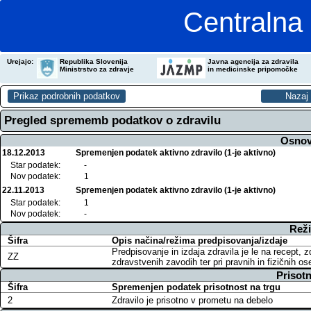
Centralna 
Urejajo:
Republika Slovenija
Javna agencija za zdravila
Ministrstvo za zdravje
in medicinske pripomočke
Pregled sprememb podatkov o zdravilu
Osnov
18.12.2013
Spremenjen podatek aktivno zdravilo (1-je aktivno)
Star podatek:
-
Nov podatek:
1
22.11.2013
Spremenjen podatek aktivno zdravilo (1-je aktivno)
Star podatek:
1
Nov podatek:
-
Reži
Šifra
Opis načina/režima predpisovanja/izdaje
Predpisovanje in izdaja zdravila je le na recept, 
ZZ
zdravstvenih zavodih ter pri pravnih in fizičnih o
Prisotn
Šifra
Spremenjen podatek prisotnost na trgu
2
Zdravilo je prisotno v prometu na debelo