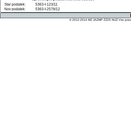
Star podatek:
5363-I-123/11
Nov podatek:
5363-I-2578/12
© 2012-2014 MZ JAZMP ZZZS NIJZ Vse pravice 