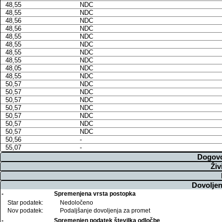
48,55
NDC
48,55
NDC
48,56
NDC
48,56
NDC
48,55
NDC
48,55
NDC
48,55
NDC
48,55
NDC
48,05
NDC
48,55
NDC
50,57
NDC
50,57
NDC
50,57
NDC
50,57
NDC
50,57
NDC
50,57
NDC
50,57
NDC
50,56
-
55,07
-
Dogovo
Živ
Dovoljen
-
Spremenjena vrsta postopka
Star podatek:
Nedoločeno
Nov podatek:
Podaljšanje dovoljenja za promet
-
Spremenjen podatek številka odločbe