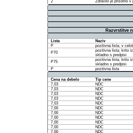
2
Zdravilo je prisotno 
Razvrstitve 
Lista
Naziv
P
pozitivna lista; v cel
pozitivna lista; krit
P70
skladno s predpisi
pozitivna lista; krit
P75
skladno s predpisi
P
pozitivna lista
Cena na debelo
Tip cene
7,03
NDC
7,03
NDC
7,03
NDC
7,03
NDC
7,03
NDC
7,00
NDC
7,00
NDC
7,00
NDC
7,00
NDC
7,00
NDC
7,00
NDC