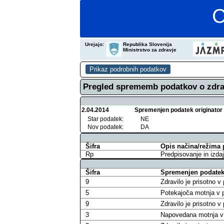
C
Urejajo:
Republika Slovenija
Ministrstvo za zdravje
Pregled sprememb podatkov o zdra
2.04.2014
Spremenjen podatek originator
Star podatek:
NE
Nov podatek:
DA
Šifra
Opis načina/režima 
Rp
Predpisovanje in izdaj
Šifra
Spremenjen podatek 
9
Zdravilo je prisotno 
5
Potekajoča motnja v p
9
Zdravilo je prisotno 
3
Napovedana motnja v 