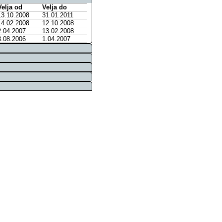
Velja od
Velja do
13.10.2008
31.01.2011
14.02.2008
12.10.2008
2.04.2007
13.02.2008
8.08.2006
1.04.2007