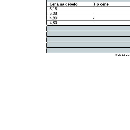
Cena na debelo
Tip cene
5,18
-
5,08
-
4,80
-
4,80
-
© 2012-201