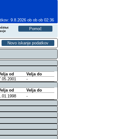
tkov: 9.8.2026 ob ob ob 02:36
štitut
avje
Velja od
Velja do
7.05.2001
-
Velja od
Velja do
1.01.1998
-