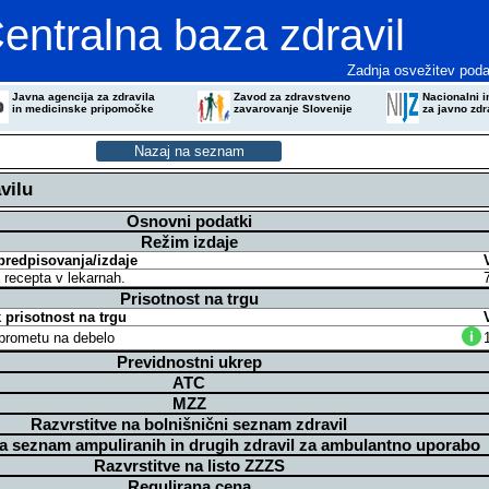
entralna baza zdravil
Zadnja osvežitev poda
Javna agencija za zdravila
Zavod za zdravstveno
Nacionalni in
in medicinske pripomočke
zavarovanje Slovenije
za javno zdr
vilu
Osnovni podatki
Režim izdaje
predpisovanja/izdaje
z recepta v lekarnah.
Prisotnost na trgu
prisotnost na trgu
v prometu na debelo
Previdnostni ukrep
ATC
MZZ
Razvrstitve na bolnišnični seznam zdravil
na seznam ampuliranih in drugih zdravil za ambulantno uporabo
Razvrstitve na listo ZZZS
Regulirana cena