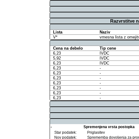
Razvrstitve 
Lista
Naziv
V*
vmesna lista z omejit
Cena na debelo
Tip cene
6,23
IVDC
5,92
IVDC
6,23
IVDC
6,23
-
6,23
-
6,23
-
6,23
-
6,23
-
6,23
-
6,23
-
-
Spremenjena vrsta postopka
Star podatek:
Priglasitev
Nov podatek:
Sprememba dovoljenja za pro