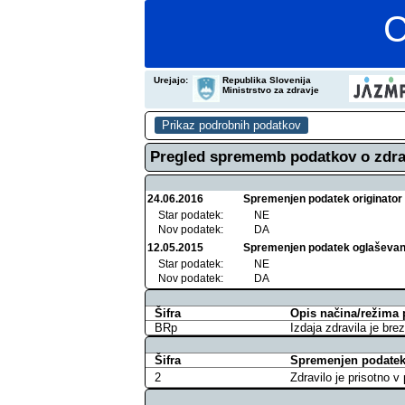
C
Urejajo:
Republika Slovenija
Ministrstvo za zdravje
Pregled sprememb podatkov o zdra
24.06.2016
Spremenjen podatek originator
Star podatek:
NE
Nov podatek:
DA
12.05.2015
Spremenjen podatek oglaševan
Star podatek:
NE
Nov podatek:
DA
Šifra
Opis načina/režima 
BRp
Izdaja zdravila je bre
Šifra
Spremenjen podatek 
2
Zdravilo je prisotno 