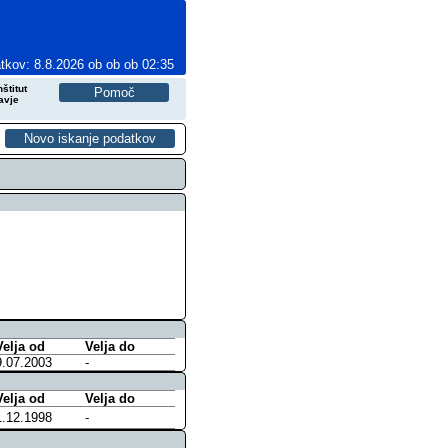
tkov: 8.8.2026 ob ob ob 02:35
štitut
avje
Velja od
Velja do
9.07.2003
-
Velja od
Velja do
1.12.1998
-