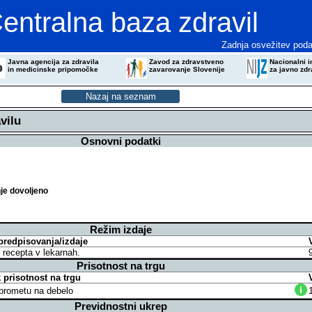
entralna baza zdravil
Zadnja osvežitev poda
Javna agencija za zdravila
Zavod za zdravstveno
Nacionalni in
in medicinske pripomočke
zavarovanje Slovenije
za javno zdr
vilu
Osnovni podatki
je dovoljeno
Režim izdaje
predpisovanja/izdaje
z recepta v lekarnah.
Prisotnost na trgu
prisotnost na trgu
v prometu na debelo
Previdnostni ukrep