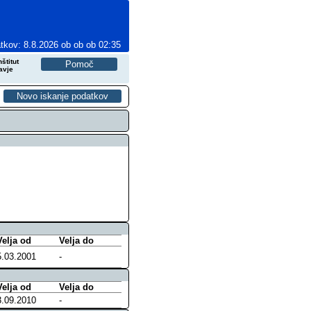
tkov: 8.8.2026 ob ob ob 02:35
štitut
avje
Velja od
Velja do
5.03.2001
-
Velja od
Velja do
3.09.2010
-