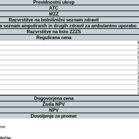
Previdnostni ukrep
ATC
MZZ
Razvrstitve na bolnišnični seznam zdravil
na seznam ampuliranih in drugih zdravil za ambulantno uporabo
Razvrstitve na listo ZZZS
Regulirana cena
Dogovorjena cena
Živila NPV
NPV
Dovoljenje za promet
met
dločbe