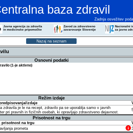
entralna baza zdravil
Zadnja osvežitev poda
Javna agencija za zdravila
Zavod za zdravstveno
Nacionalni in
in medicinske pripomočke
zavarovanje Slovenije
za javno zdr
vilu
Osnovni podatki
vilo (1-je aktivno)
Režim izdaje
predpisovanja/izdaje
a zdravila je le na recept, zdravilo pa se uporablja samo v javnih
er pri pravnih in fizičnih osebah, ki opravljajo zdravstveno dejavnost.
Prisotnost na trgu
prisotnost na trgu
avljanja prometa