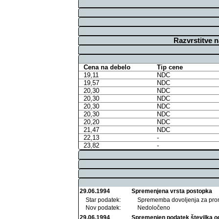
Razvrstitve 
Cena na debelo
Tip cene
19,11
NDC
19,57
NDC
20,30
NDC
20,30
NDC
20,30
NDC
20,30
NDC
20,20
NDC
21,47
NDC
22,13
-
23,82
-
29.06.1994
Spremenjena vrsta postopka
Star podatek:
Sprememba dovoljenja za pro
Nov podatek:
Nedoločeno
29.06.1994
Spremenjen podatek številka o