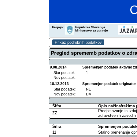
C
Urejajo:
Republika Slovenija
Ministrstvo za zdravje
Pregled sprememb podatkov o zdra
9.08.2014
Spremenjen podatek aktivno zdra
Star podatek:
1
Nov podatek:
-
18.12.2013
Spremenjen podatek originator
Star podatek:
NE
Nov podatek:
DA
Šifra
Opis načina/režima 
Predpisovanje in izdaj
ZZ
zdravstvenih zavodih t
Šifra
Spremenjen podatek 
11
Stalno prenehanje opr