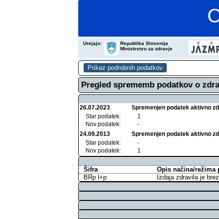
C
Urejajo:
Republika Slovenija
Ministrstvo za zdravje
Pregled sprememb podatkov o zdra
26.07.2023
Spremenjen podatek aktivno zdra
Star podatek:
1
Nov podatek:
-
24.09.2013
Spremenjen podatek aktivno zdra
Star podatek:
-
Nov podatek:
1
Šifra
Opis načina/režima 
BRp l+p
Izdaja zdravila je bre