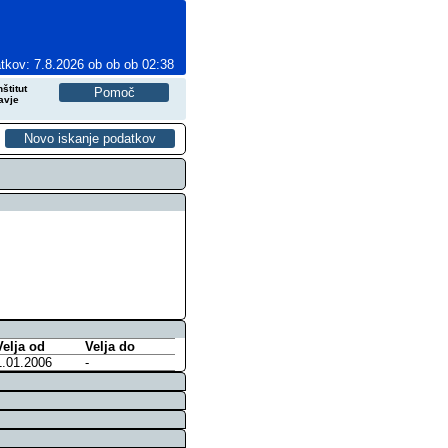
tkov: 7.8.2026 ob ob ob 02:38
štitut
avje
Velja od
Velja do
1.01.2006
-