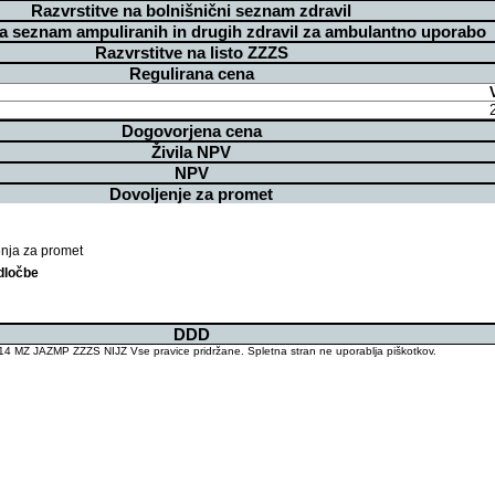
Razvrstitve na bolnišnični seznam zdravil
na seznam ampuliranih in drugih zdravil za ambulantno uporabo
Razvrstitve na listo ZZZS
Regulirana cena
Dogovorjena cena
Živila NPV
NPV
Dovoljenje za promet
enja za promet
dločbe
DDD
4 MZ JAZMP ZZZS NIJZ Vse pravice pridržane. Spletna stran ne uporablja piškotkov.