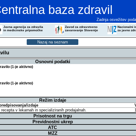
entralna baza zdravil
Zadnja osvežitev poda
Javna agencija za zdravila
Zavod za zdravstveno
Nacionalni in
in medicinske pripomočke
zavarovanje Slovenije
za javno zdr
vilu
Osnovni podatki
vilo (1-je aktivno)
vilo (1-je aktivno)
Režim izdaje
predpisovanja/izdaje
z recepta v lekarnah in specializiranih prodajalnah.
Prisotnost na trgu
Previdnostni ukrep
ATC
MZZ