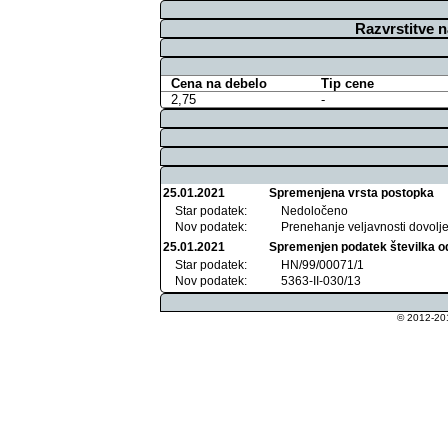
Razvrstitve 
Cena na debelo
Tip cene
2,75
-
25.01.2021
Spremenjena vrsta postopka
Star podatek:
Nedoločeno
Nov podatek:
Prenehanje veljavnosti dovolj
25.01.2021
Spremenjen podatek številka o
Star podatek:
HN/99/00071/1
Nov podatek:
5363-II-030/13
© 2012-201