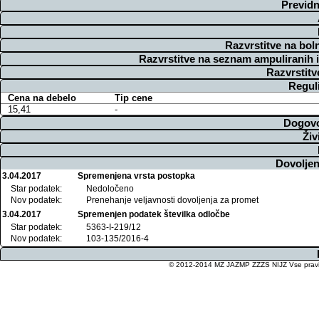
Previdn
Razvrstitve na bol
Razvrstitve na seznam ampuliranih 
Razvrstitv
Regul
Cena na debelo
Tip cene
15,41
-
Dogovo
Živ
Dovoljen
3.04.2017
Spremenjena vrsta postopka
Star podatek:
Nedoločeno
Nov podatek:
Prenehanje veljavnosti dovoljenja za promet
3.04.2017
Spremenjen podatek številka odločbe
Star podatek:
5363-I-219/12
Nov podatek:
103-135/2016-4
© 2012-2014 MZ JAZMP ZZZS NIJZ Vse pravice 