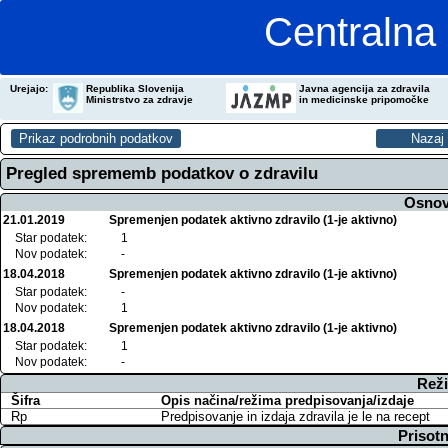
Centralna 
Urejajo:
Republika Slovenija
Javna agencija za zdravila
Ministrstvo za zdravje
in medicinske pripomočke
Pregled sprememb podatkov o zdravilu
Osnov
21.01.2019
Spremenjen podatek aktivno zdravilo (1-je aktivno)
Star podatek:
1
Nov podatek:
-
18.04.2018
Spremenjen podatek aktivno zdravilo (1-je aktivno)
Star podatek:
-
Nov podatek:
1
18.04.2018
Spremenjen podatek aktivno zdravilo (1-je aktivno)
Star podatek:
1
Nov podatek:
-
Reži
Šifra
Opis načina/režima predpisovanja/izdaje
Rp
Predpisovanje in izdaja zdravila je le na recept
Prisotn