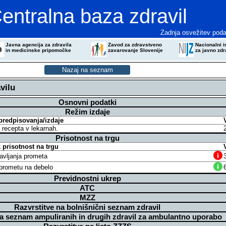
entralna baza zdravil
Zadnja osvežitev poda
Javna agencija za zdravila
Zavod za zdravstveno
Nacionalni in
in medicinske pripomočke
zavarovanje Slovenije
za javno zdr
vilu
Osnovni podatki
Režim izdaje
predpisovanja/izdaje
z recepta v lekarnah.
Prisotnost na trgu
prisotnost na trgu
avljanja prometa
v prometu na debelo
Previdnostni ukrep
ATC
MZZ
Razvrstitve na bolnišnični seznam zdravil
na seznam ampuliranih in drugih zdravil za ambulantno uporabo