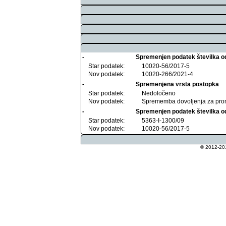
-
Spremenjen podatek številka o
Star podatek:
10020-56/2017-5
Nov podatek:
10020-266/2021-4
-
Spremenjena vrsta postopka
Star podatek:
Nedoločeno
Nov podatek:
Sprememba dovoljenja za pro
-
Spremenjen podatek številka o
Star podatek:
5363-I-1300/09
Nov podatek:
10020-56/2017-5
© 2012-201