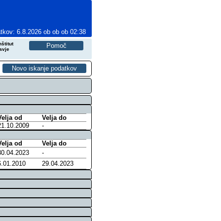
tkov: 6.8.2026 ob ob ob 02:38
štitut
avje
Velja od
Velja do
21.10.2009
-
Velja od
Velja do
30.04.2023
-
6.01.2010
29.04.2023