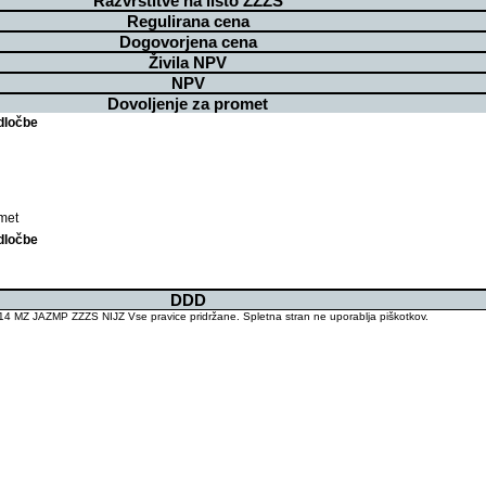
Razvrstitve na listo ZZZS
Regulirana cena
Dogovorjena cena
Živila NPV
NPV
Dovoljenje za promet
dločbe
met
dločbe
DDD
4 MZ JAZMP ZZZS NIJZ Vse pravice pridržane. Spletna stran ne uporablja piškotkov.