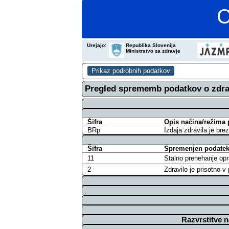
C
Urejajo:
Republika Slovenija
Ministrstvo za zdravje
Pregled sprememb podatkov o zdra
Šifra
Opis načina/režima 
BRp
Izdaja zdravila je bre
Šifra
Spremenjen podatek 
11
Stalno prenehanje opr
2
Zdravilo je prisotno 
Razvrstitve 