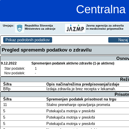
Centralna 
Urejajo:
Republika Slovenija
Javna agencija za zdravila
Ministrstvo za zdravje
in medicinske pripomočke
Pregled sprememb podatkov o zdravilu
Osnov
9.12.2022
Spremenjen podatek aktivno zdravilo (1-je aktivno)
Star podatek:
1
Nov podatek:
-
Reži
Šifra
Opis načina/režima predpisovanja/izdaje
BRp
Izdaja zdravila je brez recepta v lekarnah.
Prisotn
Šifra
Spremenjen podatek prisotnost na trgu
11
Stalno prenehanje opravljanja prometa
5
Potekajoča motnja v preskrbi
5
Potekajoča motnja v preskrbi
5
Potekajoča motnja v preskrbi