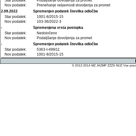
Star podatek:
Podaljšanje dovoljenja za promet
Nov podatek:
Prenehanje veljavnosti dovoljenja za promet
2.09.2022
Spremenjen podatek številka odločbe
Star podatek:
1001-8/2015-15
Nov podatek:
103-36/2022-3
-
Spremenjena vrsta postopka
Star podatek:
Nedoločeno
Nov podatek:
Podaljšanje dovoljenja za promet
-
Spremenjen podatek številka odločbe
Star podatek:
5363-I-499/11
Nov podatek:
1001-8/2015-15
© 2012-2014 MZ JAZMP ZZZS NIJZ Vse pravice 