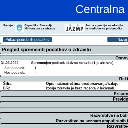
Centralna 
Urejajo:
Republika Slovenija
Javna agencija za zdravila
Ministrstvo za zdravje
in medicinske pripomočke
Pregled sprememb podatkov o zdravilu
Osnov
31.03.2022
Spremenjen podatek aktivno zdravilo (1-je aktivno)
Star podatek:
1
Nov podatek:
-
Reži
Šifra
Opis načina/režima predpisovanja/izdaje
BRp
Izdaja zdravila je brez recepta v lekarnah.
Prisotn
Previdn
Razvrstitve na bol
Razvrstitve na seznam ampuliranih 
Razvrstitv