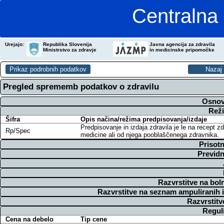
Centralna 
Urejajo:
Republika Slovenija
Javna agencija za zdravila
Ministrstvo za zdravje
in medicinske pripomočke
Pregled sprememb podatkov o zdravilu
Osnov
Reži
Šifra
Opis načina/režima predpisovanja/izdaje
Predpisovanje in izdaja zdravila je le na recept z
Rp/Spec
medicine ali od njega pooblaščenega zdravnika.
Prisotn
Previdn
Razvrstitve na bol
Razvrstitve na seznam ampuliranih 
Razvrstitv
Regul
Cena na debelo
Tip cene