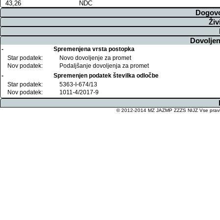
43,26
NDC
Dogovo
Živ
Dovoljen
-
Spremenjena vrsta postopka
Star podatek:
Novo dovoljenje za promet
Nov podatek:
Podaljšanje dovoljenja za promet
-
Spremenjen podatek številka odločbe
Star podatek:
5363-I-674/13
Nov podatek:
1011-4/2017-9
© 2012-2014 MZ JAZMP ZZZS NIJZ Vse pravice 