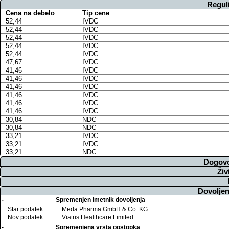
Regul
Cena na debelo
Tip cene
52,44
IVDC
52,44
IVDC
52,44
IVDC
52,44
IVDC
52,44
IVDC
47,67
IVDC
41,46
IVDC
41,46
IVDC
41,46
IVDC
41,46
IVDC
41,46
IVDC
41,46
IVDC
30,84
NDC
30,84
NDC
33,21
IVDC
33,21
IVDC
33,21
NDC
Dogovo
Živ
Dovoljen
-
Spremenjen imetnik dovoljenja
Star podatek:
Meda Pharma GmbH & Co. KG
Nov podatek:
Viatris Healthcare Limited
-
Spremenjena vrsta postopka