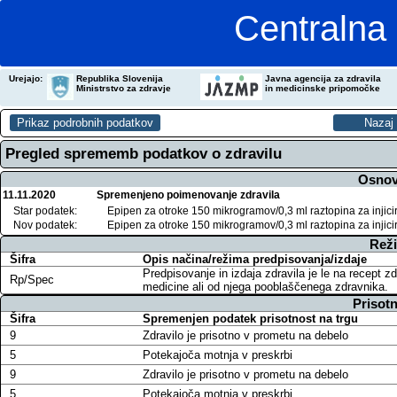
Centralna 
Urejajo:
Republika Slovenija
Javna agencija za zdravila
Ministrstvo za zdravje
in medicinske pripomočke
Pregled sprememb podatkov o zdravilu
Osnov
11.11.2020
Spremenjeno poimenovanje zdravila
Star podatek:
Epipen za otroke 150 mikrogramov/0,3 ml raztopina za injic
Nov podatek:
Epipen za otroke 150 mikrogramov/0,3 ml raztopina za injic
Reži
Šifra
Opis načina/režima predpisovanja/izdaje
Predpisovanje in izdaja zdravila je le na recept z
Rp/Spec
medicine ali od njega pooblaščenega zdravnika.
Prisotn
Šifra
Spremenjen podatek prisotnost na trgu
9
Zdravilo je prisotno v prometu na debelo
5
Potekajoča motnja v preskrbi
9
Zdravilo je prisotno v prometu na debelo
5
Potekajoča motnja v preskrbi