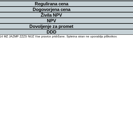
Regulirana cena
Dogovorjena cena
Živila NPV
NPV
Dovoljenje za promet
DDD
4 MZ JAZMP ZZZS NIJZ Vse pravice pridržane. Spletna stran ne uporablja piškotkov.