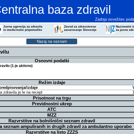
entralna baza zdravil
Zadnja osvežitev poda
Javna agencija za zdravila
Zavod za zdravstveno
Nacionalni in
in medicinske pripomočke
zavarovanje Slovenije
za javno zdr
vilu
Osnovni podatki
vilo (1-je aktivno)
Režim izdaje
predpisovanja/izdaje
a zdravila je le na recept
Prisotnost na trgu
Previdnostni ukrep
ATC
MZZ
Razvrstitve na bolnišnični seznam zdravil
na seznam ampuliranih in drugih zdravil za ambulantno uporabo
Razvrstitve na listo ZZZS