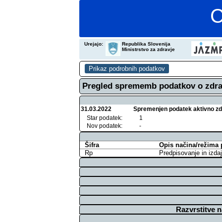
C
Urejajo:
Republika Slovenija
Ministrstvo za zdravje
Pregled sprememb podatkov o zdra
31.03.2022
Spremenjen podatek aktivno zdra
Star podatek:
1
Nov podatek:
-
Šifra
Opis načina/režima 
Rp
Predpisovanje in izdaj
Razvrstitve 