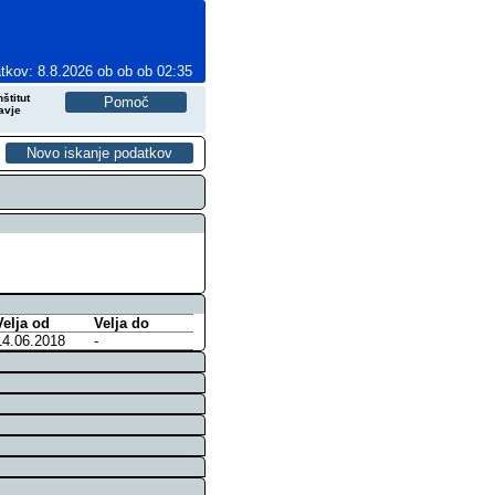
tkov: 8.8.2026 ob ob ob 02:35
štitut
avje
Velja od
Velja do
14.06.2018
-