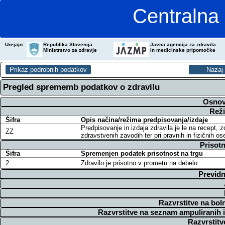
Centralna 
Urejajo:
Republika Slovenija
Javna agencija za zdravila
Ministrstvo za zdravje
in medicinske pripomočke
Pregled sprememb podatkov o zdravilu
Osnov
Reži
Šifra
Opis načina/režima predpisovanja/izdaje
Predpisovanje in izdaja zdravila je le na recept, 
ZZ
zdravstvenih zavodih ter pri pravnih in fizičnih o
Prisotn
Šifra
Spremenjen podatek prisotnost na trgu
2
Zdravilo je prisotno v prometu na debelo
Previdn
Razvrstitve na bol
Razvrstitve na seznam ampuliranih 
Razvrstitv