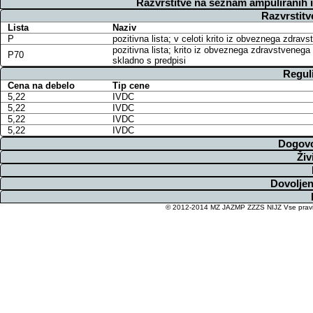
Razvrstitve na seznam ampuliranih 
Razvrstitv
Lista
Naziv
P
pozitivna lista; v celoti krito iz obveznega zdra
pozitivna lista; krito iz obveznega zdravstvenega
P70
skladno s predpisi
Regul
Cena na debelo
Tip cene
5,22
IVDC
5,22
IVDC
5,22
IVDC
5,22
IVDC
Dogovo
Živ
Dovoljen
© 2012-2014 MZ JAZMP ZZZS NIJZ Vse pravice 