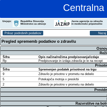
Centralna 
Urejajo:
Republika Slovenija
Javna agencija za zdravila
Ministrstvo za zdravje
in medicinske pripomočke
Pregled sprememb podatkov o zdravilu
Osnov
Reži
Šifra
Opis načina/režima predpisovanja/izdaje
Rp
Predpisovanje in izdaja zdravila je le na recept
Prisotn
Šifra
Spremenjen podatek prisotnost na trgu
9
Zdravilo je prisotno v prometu na debelo
5
Potekajoča motnja v preskrbi
2
Zdravilo je prisotno v prometu na debelo
Previdn
Razvrstitve na bol