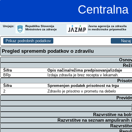
Centralna 
Urejajo:
Republika Slovenija
Javna agencija za zdravila
Ministrstvo za zdravje
in medicinske pripomočke
Pregled sprememb podatkov o zdravilu
Osnov
Reži
Šifra
Opis načina/režima predpisovanja/izdaje
BRp
Izdaja zdravila je brez recepta v lekarnah.
Prisotn
Šifra
Spremenjen podatek prisotnost na trgu
2
Zdravilo je prisotno v prometu na debelo
Previdn
Razvrstitve na bol
Razvrstitve na seznam ampuliranih 
Razvrstitv
Regul