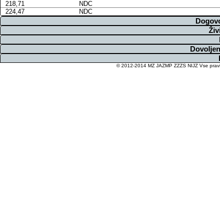
218,71
NDC
224,47
NDC
Dogovo
Živ
Dovoljen
© 2012-2014 MZ JAZMP ZZZS NIJZ Vse pravice 