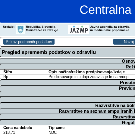
Centralna 
Urejajo:
Republika Slovenija
Javna agencija za zdravila
Ministrstvo za zdravje
in medicinske pripomočke
Pregled sprememb podatkov o zdravilu
Osnov
Reži
Šifra
Opis načina/režima predpisovanja/izdaje
Rp
Predpisovanje in izdaja zdravila je le na recept
Prisotn
Previdn
Razvrstitve na bol
Razvrstitve na seznam ampuliranih 
Razvrstitv
Regul
Cena na debelo
Tip cene
218,71
NDC