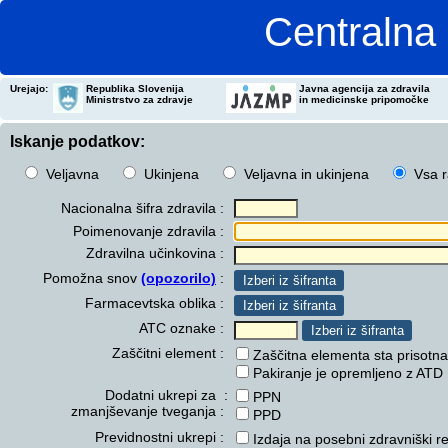
Centralna 
Urejajo:
Republika Slovenija
Javna agencija za zdravila
Ministrstvo za zdravje
in medicinske pripomočke
Iskanje podatkov:
Veljavna
Ukinjena
Veljavna in ukinjena
Vsa ra
Nacionalna šifra zdravila :
Poimenovanje zdravila :
Zdravilna učinkovina :
Pomožna snov
(opozorilo)
:
Farmacevtska oblika :
ATC oznake :
Zaščitni element :
Zaščitna elementa sta prisotna
Pakiranje je opremljeno z ATD
Dodatni ukrepi za :
PPN
zmanjševanje tveganja :
PPD
Previdnostni ukrepi :
Izdaja na posebni zdravniški r