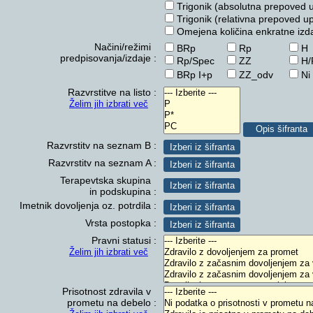
Trigonik (absolutna prepoved up
Trigonik (relativna prepoved upr
Omejena količina enkratne izd
Načini/režimi
BRp
Rp
H
predpisovanja/izdaje :
Rp/Spec
ZZ
H/
BRp I+p
ZZ_odv
Ni
Razvrstitve na listo :
Želim jih izbrati več
Razvrstitv na seznam B :
Razvrstitv na seznam A :
Terapevtska skupina
in podskupina :
Imetnik dovoljenja oz. potrdila :
Vrsta postopka :
Pravni statusi :
Želim jih izbrati več
Prisotnost zdravila v
prometu na debelo :