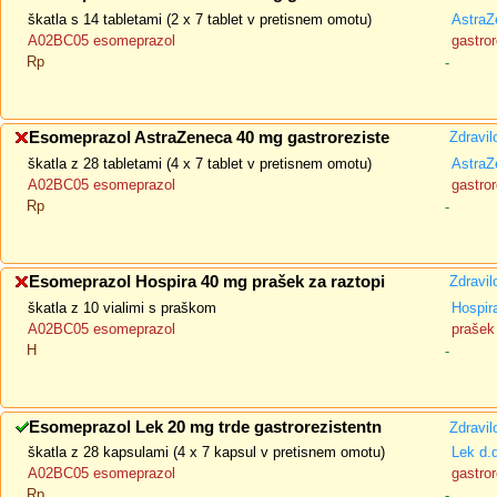
škatla s 14 tabletami (2 x 7 tablet v pretisnem omotu)
AstraZ
A02BC05 esomeprazol
gastror
Rp
-
Esomeprazol AstraZeneca 40 mg gastroreziste
Zdravil
škatla z 28 tabletami (4 x 7 tablet v pretisnem omotu)
AstraZ
A02BC05 esomeprazol
gastror
Rp
-
Esomeprazol Hospira 40 mg prašek za raztopi
Zdravil
škatla z 10 vialimi s praškom
Hospir
A02BC05 esomeprazol
prašek 
H
-
Esomeprazol Lek 20 mg trde gastrorezistentn
Zdravil
škatla z 28 kapsulami (4 x 7 kapsul v pretisnem omotu)
Lek d.
A02BC05 esomeprazol
gastror
Rp
-