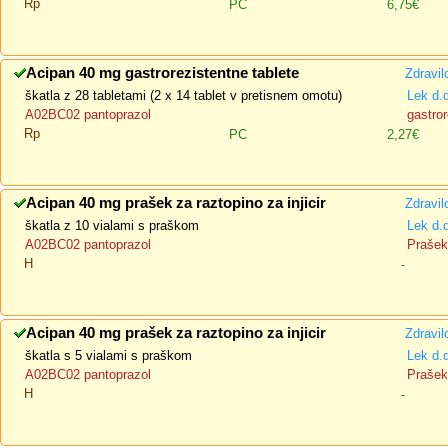
Rp
PC
6,75€
Acipan 40 mg gastrorezistentne tablete
Zdravil
škatla z 28 tabletami (2 x 14 tablet v pretisnem omotu)
Lek d.
A02BC02 pantoprazol
gastror
Rp
PC
2,27€
Acipan 40 mg prašek za raztopino za injicir
Zdravil
škatla z 10 vialami s praškom
Lek d.
A02BC02 pantoprazol
Prašek 
H
-
Acipan 40 mg prašek za raztopino za injicir
Zdravil
škatla s 5 vialami s praškom
Lek d.
A02BC02 pantoprazol
Prašek 
H
-