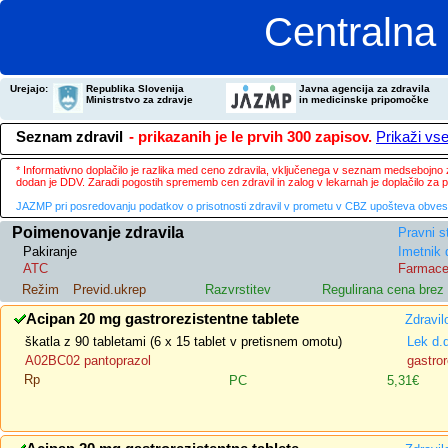
Centralna 
Urejajo:
Republika Slovenija
Javna agencija za zdravila
Ministrstvo za zdravje
in medicinske pripomočke
Seznam zdravil
- prikazanih je le prvih 300 zapisov.
Prikaži vs
* Informativno doplačilo je razlika med ceno zdravila, vključenega v seznam medsebojno za
dodan je DDV. Zaradi pogostih sprememb cen zdravil in zalog v lekarnah je doplačilo za
JAZMP pri posredovanju podatkov o prisotnosti zdravil v prometu v CBZ upošteva obvestila
Poimenovanje zdravila
Pravni s
Pakiranje
Imetnik 
ATC
Farmace
Režim
Previd.ukrep
Razvrstitev
Regulirana cena bre
Acipan 20 mg gastrorezistentne tablete
Zdravil
škatla z 90 tabletami (6 x 15 tablet v pretisnem omotu)
Lek d.
A02BC02 pantoprazol
gastror
Rp
PC
5,31€