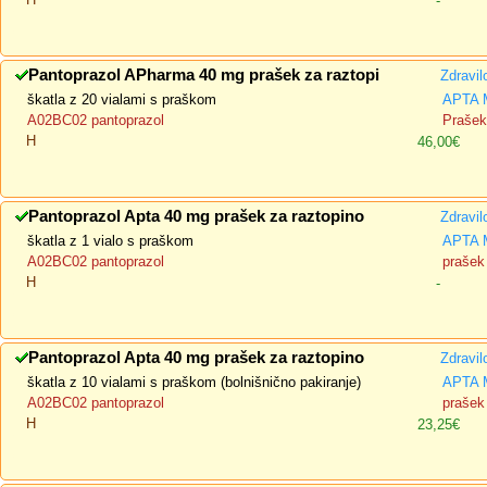
-
Pantoprazol APharma 40 mg prašek za raztopi
Zdravil
škatla z 20 vialami s praškom
APTA 
A02BC02 pantoprazol
Prašek 
H
46,00€
Pantoprazol Apta 40 mg prašek za raztopino
Zdravil
škatla z 1 vialo s praškom
APTA 
A02BC02 pantoprazol
prašek 
H
-
Pantoprazol Apta 40 mg prašek za raztopino
Zdravil
škatla z 10 vialami s praškom (bolnišnično pakiranje)
APTA 
A02BC02 pantoprazol
prašek 
H
23,25€