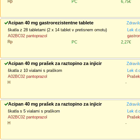
Rp
PC
6,75€
Acipan 40 mg gastrorezistentne tablete
Zdravil
škatla z 28 tabletami (2 x 14 tablet v pretisnem omotu)
Lek d.
A02BC02 pantoprazol
gastror
Rp
PC
2,27€
Acipan 40 mg prašek za raztopino za injicir
Zdravil
škatla z 10 vialami s praškom
Lek d.
A02BC02 pantoprazol
Prašek 
H
-
Acipan 40 mg prašek za raztopino za injicir
Zdravil
škatla s 5 vialami s praškom
Lek d.
A02BC02 pantoprazol
Prašek 
H
-