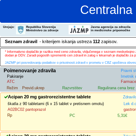
Centralna 
Urejajo:
Republika Slovenija
Javna agencija za zdravila
Ministrstvo za zdravje
in medicinske pripomočke
Seznam zdravil
- kriterijem iskanja ustreza
112
zapisov.
* Informativno doplačilo je razlika med ceno zdravila, vključenega v seznam medsebojno za
dodan je DDV. Zaradi pogostih sprememb cen zdravil in zalog v lekarnah je doplačilo za
JAZMP pri posredovanju podatkov o prisotnosti zdravil v prometu v CBZ upošteva obvestila
Poimenovanje zdravila
Pravni s
Pakiranje
Imetnik 
ATC
Farmace
Režim
Previd.ukrep
Razvrstitev
Regulirana cena bre
Acipan 20 mg gastrorezistentne tablete
Zdravil
škatla z 90 tabletami (6 x 15 tablet v pretisnem omotu)
Lek d.
A02BC02 pantoprazol
gastror
Rp
PC
5,31€