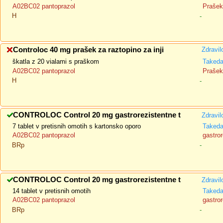
A02BC02 pantoprazol
Prašek 
H
-
Controloc 40 mg prašek za raztopino za inji
Zdravil
škatla z 20 vialami s praškom
Taked
A02BC02 pantoprazol
Prašek 
H
-
CONTROLOC Control 20 mg gastrorezistentne t
Zdravil
7 tablet v pretisnih omotih s kartonsko oporo
Taked
A02BC02 pantoprazol
gastror
BRp
-
CONTROLOC Control 20 mg gastrorezistentne t
Zdravil
14 tablet v pretisnih omotih
Taked
A02BC02 pantoprazol
gastror
BRp
-