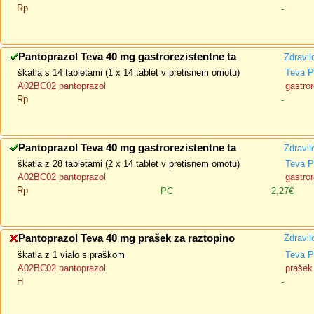
Rp
-
Pantoprazol Teva 40 mg gastrorezistentne ta
Zdravil
škatla s 14 tabletami (1 x 14 tablet v pretisnem omotu)
Teva P
A02BC02 pantoprazol
gastror
Rp
-
Pantoprazol Teva 40 mg gastrorezistentne ta
Zdravil
škatla z 28 tabletami (2 x 14 tablet v pretisnem omotu)
Teva P
A02BC02 pantoprazol
gastror
Rp
PC
2,27€
Pantoprazol Teva 40 mg prašek za raztopino
Zdravil
škatla z 1 vialo s praškom
Teva P
A02BC02 pantoprazol
prašek 
H
-