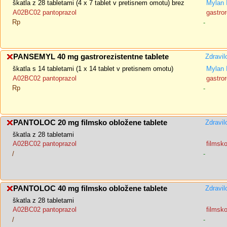
škatla z 28 tabletami (4 x 7 tablet v pretisnem omotu) brez
Mylan 
A02BC02 pantoprazol
gastror
Rp
-
PANSEMYL 40 mg gastrorezistentne tablete
Zdravil
škatla s 14 tabletami (1 x 14 tablet v pretisnem omotu)
Mylan 
A02BC02 pantoprazol
gastror
Rp
-
PANTOLOC 20 mg filmsko obložene tablete
Zdravil
škatla z 28 tabletami
A02BC02 pantoprazol
filmsk
/
-
PANTOLOC 40 mg filmsko obložene tablete
Zdravil
škatla z 28 tabletami
A02BC02 pantoprazol
filmsk
/
-