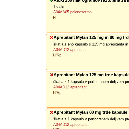
Aloxi 250 mikrogramov raztopina za in
1 viala
A04AA05 palonosetron
H
Aprepitant Mylan 125 mg in 80 mg tr
škatla z eno kapsulo s 125 mg aprepitanta i
A04AD12 aprepitant
H/Rp
Aprepitant Mylan 125 mg trde kapsul
škatla z 1 kapsulo v perforiranem deljivem p
A04AD12 aprepitant
H/Rp
Aprepitant Mylan 80 mg trde kapsule
škatla z 1 kapsulo v perforiranem deljivem p
A04AD12 aprepitant