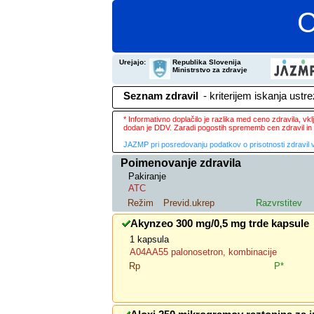
C
Urejajo:
Republika Slovenija
Ministrstvo za zdravje
Seznam zdravil
- kriterijem iskanja ustr
* Informativno doplačilo je razlika med ceno zdravila, v
dodan je DDV. Zaradi pogostih sprememb cen zdravil in 
JAZMP pri posredovanju podatkov o prisotnosti zdravil v
Poimenovanje zdravila
Pakiranje
ATC
Režim
Previd.ukrep
Razvrstitev
Akynzeo 300 mg/0,5 mg trde kapsule
1 kapsula
A04AA55 palonosetron, kombinacije
Rp
P*