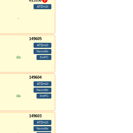
015350
-
149605
da
149604
da
149603