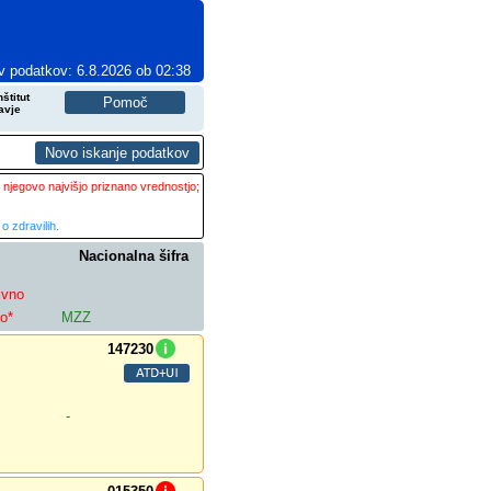
v podatkov: 6.8.2026 ob 02:38
štitut
avje
 njegovo najvišjo priznano vrednostjo;
o zdravilih.
Nacionalna šifra
ivno
lo*
MZZ
147230
-