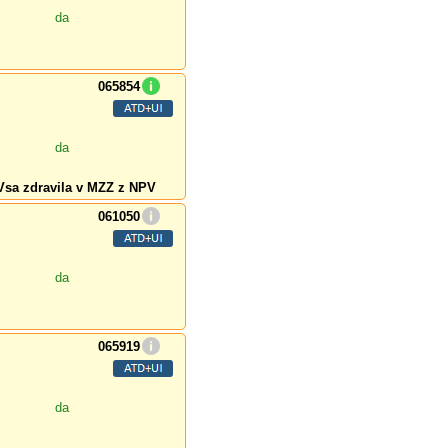
da
065854
da
Vsa zdravila v MZZ z NPV
061050
da
065919
da