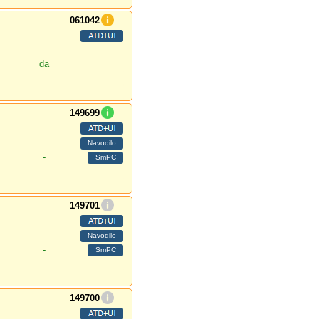
061042
da
149699
-
149701
-
149700