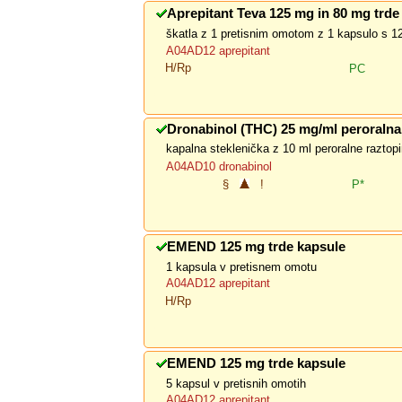
Aprepitant Teva 125 mg in 80 mg trde
škatla z 1 pretisnim omotom z 1 kapsulo s 1
A04AD12 aprepitant
H/Rp
PC
Dronabinol (THC) 25 mg/ml peroralna
kapalna steklenička z 10 ml peroralne raztop
A04AD10 dronabinol
§
!
P*
EMEND 125 mg trde kapsule
1 kapsula v pretisnem omotu
A04AD12 aprepitant
H/Rp
EMEND 125 mg trde kapsule
5 kapsul v pretisnih omotih
A04AD12 aprepitant