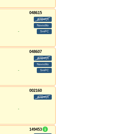
048615
-
048607
-
002160
-
149453