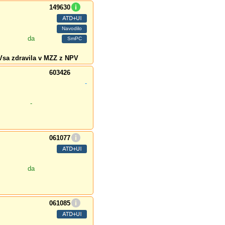
149630
da
Vsa zdravila v MZZ z NPV
603426
-
-
061077
da
061085