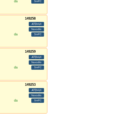
da
149258
da
149259
da
149253
da