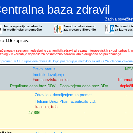
entralna baza zdravil
Zadnja osvežite
Javna agencija za zdravila
Zavod za zdravstveno
Nacionalni in
in medicinske pripomočke
zavarovanje Slovenije
za javno zdr
eza
115
zapisov.
ključenega v seznam medsebojno zamenljivih zdravil ali seznam terapevtskih skupin zdravil, in
zalog v lekarnah je doplačilo za posamezno zdravilo lahko drugačno od prikazanega.
 prometu v CBZ upošteva obvestila, ki jih posredujejo imetniki v skladu s 24. členom Zakona 
Pravni status
NPV
Imetnik dovoljenja
Farmacevtska oblika
Informat
Regulirana cena brez DDV
Dogovorjena cena brez DDV
doplači
Zdravilo z dovoljenjem za promet
-
Helsinn Birex Pharmaceuticals Ltd.
kapsula, trda
47,88€
-
-