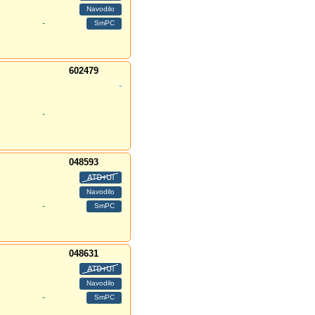
-
602479
-
-
048593
-
048631
-