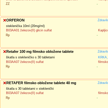
ZZ
-
ORFERON
Zdravil
steklenička 10ml (20mg/ml)
B03AA01 železov(II) glicin sulfat
Kapljic
Rp
-
Retafer 100 mg filmsko obložene tablete
Zdravil
škatla s stekleničko s 30 tabletami
KRKA, 
B03AA07 železov(II) sulfat
filmsk
Rp
-
RETAFER filmsko obložene tablete 40 mg
Zdravil
škatla s 30 tabletami v steklenički
B03AA07 železov(II) sulfat
filmsk
Rp
-