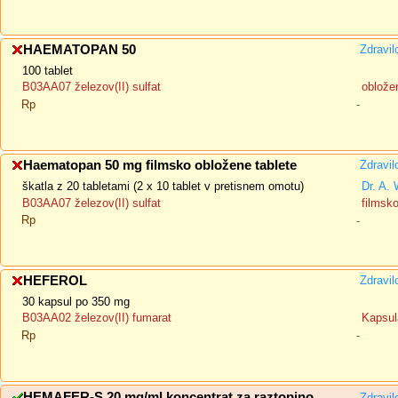
HAEMATOPAN 50
Zdravil
100 tablet
B03AA07 železov(II) sulfat
oblože
Rp
-
Haematopan 50 mg filmsko obložene tablete
Zdravil
škatla z 20 tabletami (2 x 10 tablet v pretisnem omotu)
Dr. A. 
B03AA07 železov(II) sulfat
filmsk
Rp
-
HEFEROL
Zdravil
30 kapsul po 350 mg
B03AA02 železov(II) fumarat
Kapsul
Rp
-
HEMAFER-S 20 mg/ml koncentrat za raztopino
Zdravil