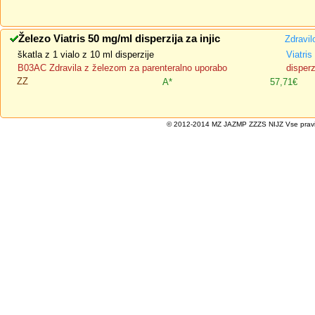
Železo Viatris 50 mg/ml disperzija za injic
Zdravil
škatla z 1 vialo z 10 ml disperzije
Viatris
B03AC Zdravila z železom za parenteralno uporabo
disperz
ZZ
A*
57,71€
© 2012-2014 MZ JAZMP ZZZS NIJZ Vse pravice 