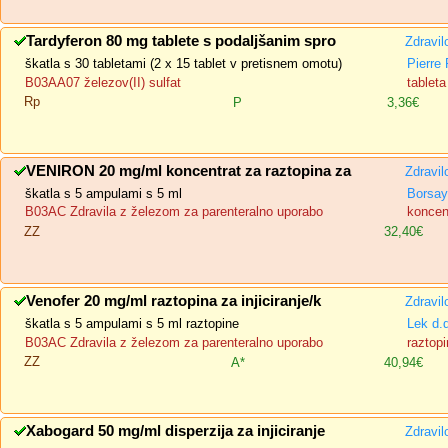
Tardyferon 80 mg tablete s podaljšanim spro
Zdravil
škatla s 30 tabletami (2 x 15 tablet v pretisnem omotu)
Pierre
B03AA07 železov(II) sulfat
tablet
Rp
P
3,36€
VENIRON 20 mg/ml koncentrat za raztopina za
Zdravil
škatla s 5 ampulami s 5 ml
Borsay
B03AC Zdravila z železom za parenteralno uporabo
koncent
ZZ
32,40€
Venofer 20 mg/ml raztopina za injiciranje/k
Zdravil
škatla s 5 ampulami s 5 ml raztopine
Lek d.
B03AC Zdravila z železom za parenteralno uporabo
raztopi
ZZ
A*
40,94€
Xabogard 50 mg/ml disperzija za injiciranje
Zdravil