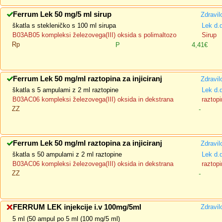
Ferrum Lek 50 mg/5 ml sirup
Zdravil
škatla s stekleničko s 100 ml sirupa
Lek d.
B03AB05 kompleksi železovega(III) oksida s polimaltozo
Sirup
Rp
P
4,41€
Ferrum Lek 50 mg/ml raztopina za injiciranj
Zdravil
škatla s 5 ampulami z 2 ml raztopine
Lek d.
B03AC06 kompleksi železovega(III) oksida in dekstrana
raztopi
ZZ
-
Ferrum Lek 50 mg/ml raztopina za injiciranj
Zdravil
škatla s 50 ampulami z 2 ml raztopine
Lek d.
B03AC06 kompleksi železovega(III) oksida in dekstrana
raztopi
ZZ
-
FERRUM LEK injekcije i.v 100mg/5ml
Zdravil
5 ml (50 ampul po 5 ml (100 mg/5 ml)