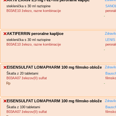
AKTIFERRIN 9,3 mg Fe2+/ml peroralne kapljic
steklenička s 30 ml raztopine
SANOL
B03AE10 železo, razne kombinacije
peroral
-
AKTIFERRIN peroralne kapljice
Zdravil
steklenička s 30 ml raztopine
LENIS 
B03AE10 železo, razne kombinacije
peroral
-
EISENSULFAT LOMAPHARM 100 mg filmsko oblože
Zdravil
Škatla z 20 tabletami
Bausch
B03AA07 železov(II) sulfat
filmsk
Rp
-
EISENSULFAT LOMAPHARM 100 mg filmsko oblože
Zdravil
Škatla z 100 tabletami
Bausch
B03AA07 železov(II) sulfat
filmsk