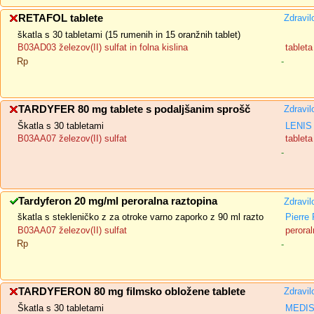
RETAFOL tablete
Zdravil
škatla s 30 tabletami (15 rumenih in 15 oranžnih tablet)
B03AD03 železov(II) sulfat in folna kislina
tableta
Rp
-
TARDYFER 80 mg tablete s podaljšanim sprošč
Zdravil
Škatla s 30 tabletami
LENIS 
B03AA07 železov(II) sulfat
tablet
-
Tardyferon 20 mg/ml peroralna raztopina
Zdravil
škatla s stekleničko z za otroke varno zaporko z 90 ml razto
Pierre
B03AA07 železov(II) sulfat
peroral
Rp
-
TARDYFERON 80 mg filmsko obložene tablete
Zdravil
Škatla s 30 tabletami
MEDIS,