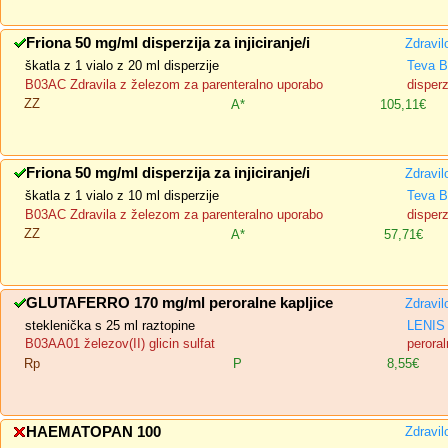
Friona 50 mg/ml disperzija za injiciranje/i
Zdravil
škatla z 1 vialo z 20 ml disperzije
Teva B
B03AC Zdravila z železom za parenteralno uporabo
disperz
ZZ
A*
105,11€
Friona 50 mg/ml disperzija za injiciranje/i
Zdravil
škatla z 1 vialo z 10 ml disperzije
Teva B
B03AC Zdravila z železom za parenteralno uporabo
disperz
ZZ
A*
57,71€
GLUTAFERRO 170 mg/ml peroralne kapljice
Zdravil
steklenička s 25 ml raztopine
LENIS 
B03AA01 železov(II) glicin sulfat
peroral
Rp
P
8,55€
HAEMATOPAN 100
Zdravil