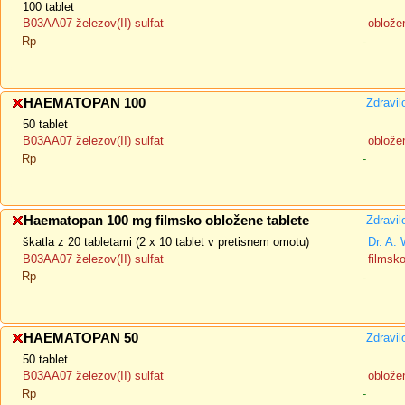
100 tablet
B03AA07 železov(II) sulfat
oblože
Rp
-
HAEMATOPAN 100
Zdravil
50 tablet
B03AA07 železov(II) sulfat
oblože
Rp
-
Haematopan 100 mg filmsko obložene tablete
Zdravil
škatla z 20 tabletami (2 x 10 tablet v pretisnem omotu)
Dr. A. 
B03AA07 železov(II) sulfat
filmsk
Rp
-
HAEMATOPAN 50
Zdravil
50 tablet
B03AA07 železov(II) sulfat
oblože
Rp
-