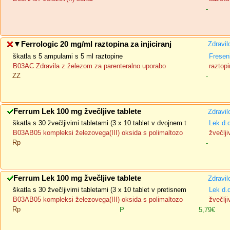
-
▼
Ferrologic 20 mg/ml raztopina za injiciranj
Zdravil
škatla s 5 ampulami s 5 ml raztopine
Fresen
B03AC Zdravila z železom za parenteralno uporabo
raztopi
ZZ
-
Ferrum Lek 100 mg žvečljive tablete
Zdravil
škatla s 30 žvečljivimi tabletami (3 x 10 tablet v dvojnem t
Lek d.
B03AB05 kompleksi železovega(III) oksida s polimaltozo
žvečlji
Rp
-
Ferrum Lek 100 mg žvečljive tablete
Zdravil
škatla s 30 žvečljivimi tabletami (3 x 10 tablet v pretisnem
Lek d.
B03AB05 kompleksi železovega(III) oksida s polimaltozo
žvečlji
Rp
P
5,79€