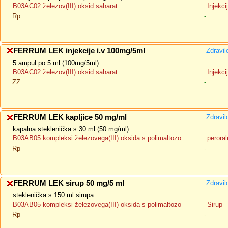
B03AC02 železov(III) oksid saharat
Injekci
Rp
-
FERRUM LEK injekcije i.v 100mg/5ml
Zdravil
5 ampul po 5 ml (100mg/5ml)
B03AC02 železov(III) oksid saharat
Injekcij
ZZ
-
FERRUM LEK kapljice 50 mg/ml
Zdravil
kapalna steklenička s 30 ml (50 mg/ml)
B03AB05 kompleksi železovega(III) oksida s polimaltozo
peroral
Rp
-
FERRUM LEK sirup 50 mg/5 ml
Zdravil
steklenička s 150 ml sirupa
B03AB05 kompleksi železovega(III) oksida s polimaltozo
Sirup
Rp
-