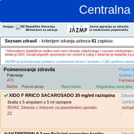
Centralna 
Urejajo:
Republika Slovenija
Javna agencija za zdravila
Ministrstvo za zdravje
in medicinske pripomočke
Seznam zdravil
- kriterijem iskanja ustreza
61
zapisov.
* Informativno doplačilo je razlika med ceno zdravila, vključenega v seznam medsebojno za
dodan je DDV. Zaradi pogostih sprememb cen zdravil in zalog v lekarnah je doplačilo za
JAZMP pri posredovanju podatkov o prisotnosti zdravil v prometu v CBZ upošteva obvestila
Poimenovanje zdravila
Pravni s
Pakiranje
Imetnik 
ATC
Farmace
Režim
Previd.ukrep
Razvrstitev
Regulirana cena bre
XIDO F RRICO SACAROSADO 20 mg/ml raztopina
Zdravil
škatla s 5 ampulami s 5 ml raztopine
SANOL
B03AC Zdravila z železom za parenteralno uporabo
raztopi
ZZ
-
Zdravil