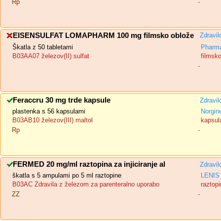
Rp
-
EISENSULFAT LOMAPHARM 100 mg filmsko oblože
Zdravil
Škatla z 50 tabletami
Pharma
B03AA07 železov(II) sulfat
filmsk
-
Feraccru 30 mg trde kapsule
Zdravil
plastenka s 56 kapsulami
Norgin
B03AB10 železov(III) maltol
kapsula
Rp
-
FERMED 20 mg/ml raztopina za injiciranje al
Zdravil
škatla s 5 ampulami po 5 ml raztopine
LENIS 
B03AC Zdravila z železom za parenteralno uporabo
raztopi
ZZ
-