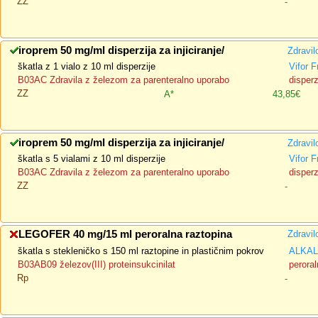
ZZ
-
iroprem 50 mg/ml disperzija za injiciranje/
Zdravil
škatla z 1 vialo z 10 ml disperzije
Vifor 
B03AC Zdravila z železom za parenteralno uporabo
disperz
ZZ
A*
43,85€
iroprem 50 mg/ml disperzija za injiciranje/
Zdravil
škatla s 5 vialami z 10 ml disperzije
Vifor 
B03AC Zdravila z železom za parenteralno uporabo
disperz
ZZ
-
LEGOFER 40 mg/15 ml peroralna raztopina
Zdravil
škatla s stekleničko s 150 ml raztopine in plastičnim pokrov
ALKALO
B03AB09 železov(III) proteinsukcinilat
peroral
Rp
-