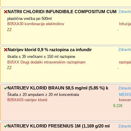
NATRII CHLORIDI INFUNDIBILE COMPOSITUM CUM
Zdravil
plastična vrečka po 500ml
B05XA30 kombinacije elektrolitov
Infuzij
ZZ
-
Natrijev klorid 0,9 % raztopina za infundir
Zdravil
škatla s 35 vrečkami s 150 ml raztopine
B05XX Drugi dodatki intravenskim raztopinam
raztopi
ZZ
-
NATRIJEV KLORID BRAUN 58,5 mg/ml (5,85 %) k
Zdravil
Škatla z 20 ampulami z 20 ml koncentrata
MEDIS,
B05XA03 natrijev klorid
koncent
9,22€
NATRIJEV KLORID FRESENIUS 1M (1,169 g/20 ml
Zdravil