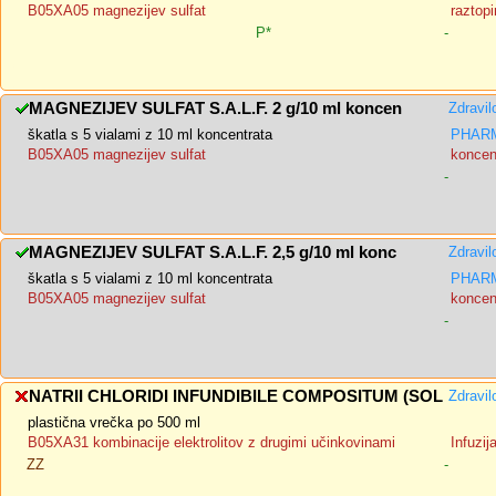
B05XA05 magnezijev sulfat
raztopi
P*
-
MAGNEZIJEV SULFAT S.A.L.F. 2 g/10 ml koncen
Zdravil
škatla s 5 vialami z 10 ml koncentrata
PHARM
B05XA05 magnezijev sulfat
koncent
-
MAGNEZIJEV SULFAT S.A.L.F. 2,5 g/10 ml konc
Zdravil
škatla s 5 vialami z 10 ml koncentrata
PHARM
B05XA05 magnezijev sulfat
koncent
-
NATRII CHLORIDI INFUNDIBILE COMPOSITUM (SOL
Zdravil
plastična vrečka po 500 ml
B05XA31 kombinacije elektrolitov z drugimi učinkovinami
Infuzij
ZZ
-