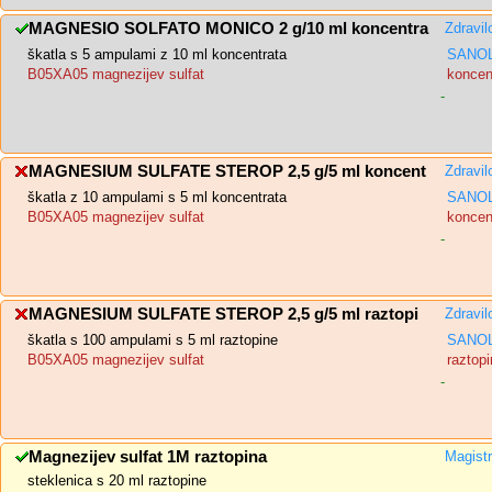
MAGNESIO SOLFATO MONICO 2 g/10 ml koncentra
Zdravil
škatla s 5 ampulami z 10 ml koncentrata
SANOL
B05XA05 magnezijev sulfat
koncent
-
MAGNESIUM SULFATE STEROP 2,5 g/5 ml koncent
Zdravil
škatla z 10 ampulami s 5 ml koncentrata
SANOL
B05XA05 magnezijev sulfat
koncent
-
MAGNESIUM SULFATE STEROP 2,5 g/5 ml raztopi
Zdravil
škatla s 100 ampulami s 5 ml raztopine
SANOL
B05XA05 magnezijev sulfat
raztopi
-
Magnezijev sulfat 1M raztopina
Magistr
steklenica s 20 ml raztopine