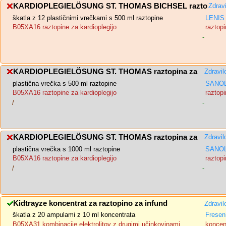
KARDIOPLEGIELÖSUNG ST. THOMAS BICHSEL razto
Zdrav
škatla z 12 plastičnimi vrečkami s 500 ml raztopine
LENIS 
B05XA16 raztopine za kardioplegijo
raztopi
-
KARDIOPLEGIELÖSUNG ST. THOMAS raztopina za
Zdravil
plastična vrečka s 500 ml raztopine
SANOL
B05XA16 raztopine za kardioplegijo
raztopi
/
-
KARDIOPLEGIELÖSUNG ST. THOMAS raztopina za
Zdravil
plastična vrečka s 1000 ml raztopine
SANOL
B05XA16 raztopine za kardioplegijo
raztopi
/
-
Kidtrayze koncentrat za raztopino za infund
Zdravil
škatla z 20 ampulami z 10 ml koncentrata
Fresen
B05XA31 kombinacije elektrolitov z drugimi učinkovinami
koncent