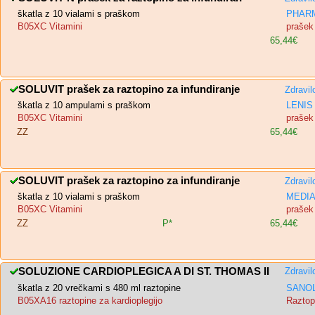
škatla z 10 vialami s praškom
PHARM
B05XC Vitamini
prašek 
65,44€
SOLUVIT prašek za raztopino za infundiranje
Zdravil
škatla z 10 ampulami s praškom
LENIS 
B05XC Vitamini
prašek 
ZZ
65,44€
SOLUVIT prašek za raztopino za infundiranje
Zdravil
škatla z 10 vialami s praškom
MEDIAS
B05XC Vitamini
prašek 
ZZ
P*
65,44€
SOLUZIONE CARDIOPLEGICA A DI ST. THOMAS II
Zdravil
škatla z 20 vrečkami s 480 ml raztopine
SANOL
B05XA16 raztopine za kardioplegijo
Raztopi
-