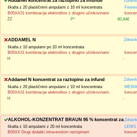
Addamel koncentrat za raztopino za infundir
Zdravil
škatla z 20 plastičnimi ampulami z 10 ml koncentrata
Fresen
B05XA31 kombinacije elektrolitov z drugimi učinkovinami
koncent
ZZ
P*
80,84€
ADDAMEL N
Zdravil
škatla z 10 ampulami po 10 ml koncentrata
B05XA31 kombinacije elektrolitov z drugimi učinkovinami
koncent
H
-
Addamel N koncentrat za raztopino za infund
Zdravil
škatla z 20 plastičnimi ampulami z 10 ml koncentrata
MEDIAS
B05XA31 kombinacije elektrolitov z drugimi učinkovinami
koncent
H
-
ALKOHOL-KONZENTRAT BRAUN 95 % koncentrat za
Zdravi
škatla z 10 ampulami z 20 ml koncentrata
LENIS 
B05XX Drugi dodatki intravenskim raztopinam
koncent