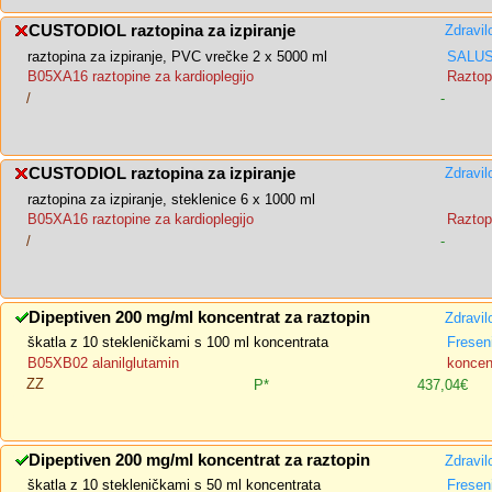
CUSTODIOL raztopina za izpiranje
Zdravil
raztopina za izpiranje, PVC vrečke 2 x 5000 ml
SALUS,
B05XA16 raztopine za kardioplegijo
Raztopi
/
-
CUSTODIOL raztopina za izpiranje
Zdravil
raztopina za izpiranje, steklenice 6 x 1000 ml
B05XA16 raztopine za kardioplegijo
Raztopi
/
-
Dipeptiven 200 mg/ml koncentrat za raztopin
Zdravil
škatla z 10 stekleničkami s 100 ml koncentrata
Fresen
B05XB02 alanilglutamin
koncent
ZZ
P*
437,04€
Dipeptiven 200 mg/ml koncentrat za raztopin
Zdravil
škatla z 10 stekleničkami s 50 ml koncentrata
Fresen