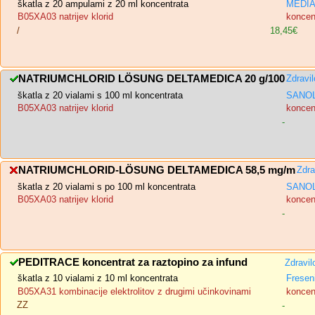
škatla z 20 ampulami z 20 ml koncentrata
MEDIAS
B05XA03 natrijev klorid
koncent
/
18,45€
NATRIUMCHLORID LÖSUNG DELTAMEDICA 20 g/100
Zdravi
škatla z 20 vialami s 100 ml koncentrata
SANOL
B05XA03 natrijev klorid
koncent
-
NATRIUMCHLORID-LÖSUNG DELTAMEDICA 58,5 mg/m
Zdra
škatla z 20 vialami s po 100 ml koncentrata
SANOL
B05XA03 natrijev klorid
koncent
-
PEDITRACE koncentrat za raztopino za infund
Zdravil
škatla z 10 vialami z 10 ml koncentrata
Fresen
B05XA31 kombinacije elektrolitov z drugimi učinkovinami
koncent
ZZ
-