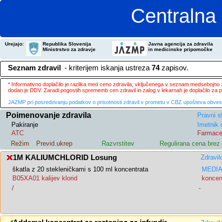
Centralna 
Urejajo:
Republika Slovenija
Javna agencija za zdravila
Ministrstvo za zdravje
in medicinske pripomočke
Seznam zdravil
- kriterijem iskanja ustreza
74
zapisov.
* Informativno doplačilo je razlika med ceno zdravila, vključenega v seznam medsebojno za
dodan je DDV. Zaradi pogostih sprememb cen zdravil in zalog v lekarnah je doplačilo za
JAZMP pri posredovanju podatkov o prisotnosti zdravil v prometu v CBZ upošteva obvestila
Poimenovanje zdravila
Pravni s
Pakiranje
Imetnik 
ATC
Farmace
Režim
Previd.ukrep
Razvrstitev
Regulirana cena bre
1M KALIUMCHLORID Losung
Zdravil
škatla z 20 stekleničkami s 100 ml koncentrata
MEDIAS
B05XA01 kalijev klorid
koncent
/
-