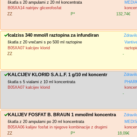
škatla s 20 ampulami z 20 ml koncentrata
MEDIAS
B05XA14 natrijev glicerofosfat
koncent
ZZ
P*
132,74€
Icalziss 340 mmol/l raztopina za infundiran
Zdravil
škatla z 20 vrečami s po 500 ml raztopine
Vantiv
B05XA07 kalcijev klorid
raztopi
ZZ
-
KALCIJEV KLORID S.A.L.F. 1 g/10 ml koncentr
Zdravil
škatla s 5 vialami z 10 ml koncentrata
PHARM
B05XA07 kalcijev klorid
koncent
-
KALIJEV FOSFAT B. BRAUN 1 mmol/ml koncentra
Zdravil
škatla z 20 ampulami po 20 ml koncentrata
MEDIS,
B05XA06 kalijev fosfat in njegove kombinacije z drugimi
koncent
ZZ
P*
18,09€