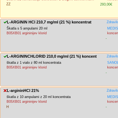
ZZ
293,00€
L-ARGININ HCl 210,7 mg/ml (21 %) koncentrat
Zdravil
Škatla s 5 ampulami 20 ml
MEDIS,
B05XB01 argininijev klorid
koncent
-
L-ARGININCHLORID 210,0 mg/ml (21 %) koncent
Zdravil
škatla z 1 vialo z 80 ml koncentrata
SANOL
B05XB01 argininijev klorid
koncent
-
L-argininHCl 21%
Zdravil
škatla z 10 ampulami z 20 ml koncentrata
MEDIS,
B05XB01 argininijev klorid
koncent
H
-