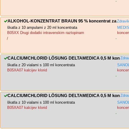
-
ALKOHOL-KONZENTRAT BRAUN 95 % koncentrat za
Zdravi
škatla z 10 ampulami z 20 ml koncentrata
MEDIS,
B05XX Drugi dodatki intravenskim raztopinam
koncent
/
-
CALCIUMCHLORID LÖSUNG DELTAMEDICA 0,5 M kon
Zdra
škatla z 20 vialami s 100 ml koncentrata
SANOL
B05XA07 kalcijev klorid
koncent
-
CALCIUMCHLORID LÖSUNG DELTAMEDICA 0,5 M kon
Zdra
škatla z 10 vialami s 100 ml koncentrata
SANOL
B05XA07 kalcijev klorid
koncent
-