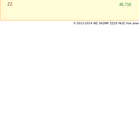
ZZ
46,71€
© 2012-2014 MZ JAZMP ZZZS NIJZ Vse pravice 