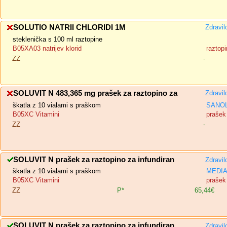
SOLUTIO NATRII CHLORIDI 1M
Zdravil
steklenička s 100 ml raztopine
B05XA03 natrijev klorid
raztopi
ZZ
-
SOLUVIT N 483,365 mg prašek za raztopino za
Zdravil
škatla z 10 vialami s praškom
SANOL
B05XC Vitamini
prašek 
ZZ
-
SOLUVIT N prašek za raztopino za infundiran
Zdravil
škatla z 10 vialami s praškom
MEDIAS
B05XC Vitamini
prašek 
ZZ
P*
65,44€
SOLUVIT N prašek za raztopino za infundiran
Zdravil