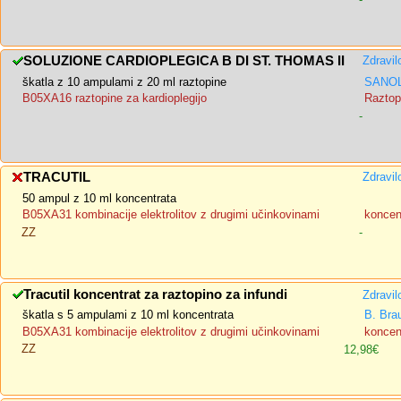
SOLUZIONE CARDIOPLEGICA B DI ST. THOMAS II
Zdravil
škatla z 10 ampulami z 20 ml raztopine
SANOL
B05XA16 raztopine za kardioplegijo
Raztopi
-
TRACUTIL
Zdravil
50 ampul z 10 ml koncentrata
B05XA31 kombinacije elektrolitov z drugimi učinkovinami
koncent
ZZ
-
Tracutil koncentrat za raztopino za infundi
Zdravil
škatla s 5 ampulami z 10 ml koncentrata
B. Bra
B05XA31 kombinacije elektrolitov z drugimi učinkovinami
koncent
ZZ
12,98€