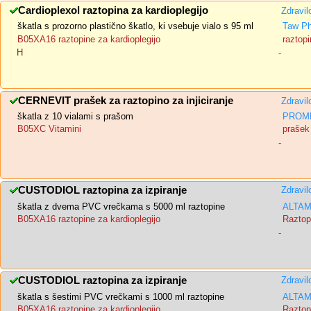
Cardioplexol raztopina za kardioplegijo
Zdravil
škatla s prozorno plastično škatlo, ki vsebuje vialo s 95 ml
Taw Ph
B05XA16 raztopine za kardioplegijo
raztopi
H
-
CERNEVIT prašek za raztopino za injiciranje
Zdravil
škatla z 10 vialami s prašom
PROME
B05XC Vitamini
prašek 
-
CUSTODIOL raztopina za izpiranje
Zdravil
škatla z dvema PVC vrečkama s 5000 ml raztopine
ALTAM
B05XA16 raztopine za kardioplegijo
Raztopi
-
CUSTODIOL raztopina za izpiranje
Zdravil
škatla s šestimi PVC vrečkami s 1000 ml raztopine
ALTAM
B05XA16 raztopine za kardioplegijo
Raztopi