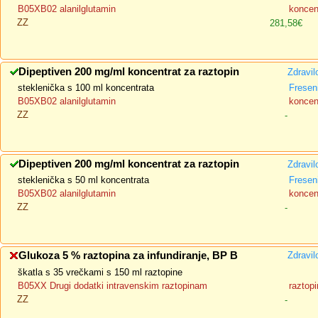
B05XB02 alanilglutamin
koncent
ZZ
281,58€
Dipeptiven 200 mg/ml koncentrat za raztopin
Zdravil
steklenička s 100 ml koncentrata
Fresen
B05XB02 alanilglutamin
koncent
ZZ
-
Dipeptiven 200 mg/ml koncentrat za raztopin
Zdravil
steklenička s 50 ml koncentrata
Fresen
B05XB02 alanilglutamin
koncent
ZZ
-
Glukoza 5 % raztopina za infundiranje, BP B
Zdravil
škatla s 35 vrečkami s 150 ml raztopine
B05XX Drugi dodatki intravenskim raztopinam
raztopi
ZZ
-