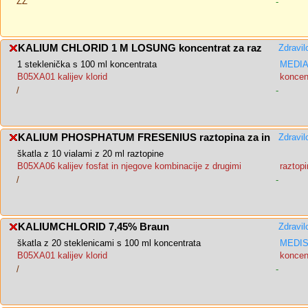
ZZ
-
KALIUM CHLORID 1 M LOSUNG koncentrat za raz
Zdravil
1 steklenička s 100 ml koncentrata
MEDIAS
B05XA01 kalijev klorid
koncent
/
-
KALIUM PHOSPHATUM FRESENIUS raztopina za in
Zdravil
škatla z 10 vialami z 20 ml raztopine
B05XA06 kalijev fosfat in njegove kombinacije z drugimi
raztopi
/
-
KALIUMCHLORID 7,45% Braun
Zdravil
škatla z 20 steklenicami s 100 ml koncentrata
MEDIS,
B05XA01 kalijev klorid
koncent
/
-