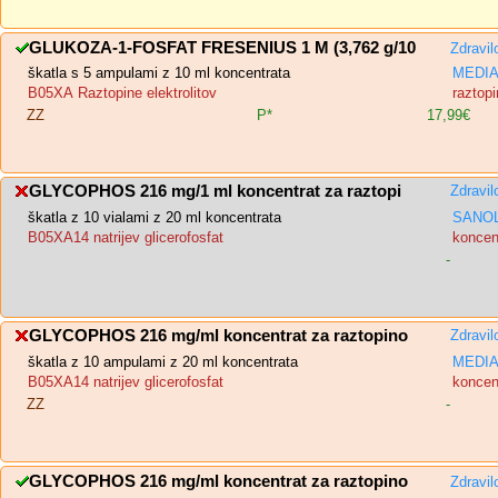
GLUKOZA-1-FOSFAT FRESENIUS 1 M (3,762 g/10
Zdravil
škatla s 5 ampulami z 10 ml koncentrata
MEDIAS
B05XA Raztopine elektrolitov
raztopi
ZZ
P*
17,99€
GLYCOPHOS 216 mg/1 ml koncentrat za raztopi
Zdravil
škatla z 10 vialami z 20 ml koncentrata
SANOL
B05XA14 natrijev glicerofosfat
koncent
-
GLYCOPHOS 216 mg/ml koncentrat za raztopino
Zdravil
škatla z 10 ampulami z 20 ml koncentrata
MEDIAS
B05XA14 natrijev glicerofosfat
koncent
ZZ
-
GLYCOPHOS 216 mg/ml koncentrat za raztopino
Zdravil