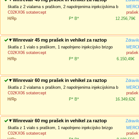
škatla z 2 vialama s praškom, 2 napolnjenima injekcijskima b
MERCK
C02KX06 sotatercept
prašek 
H/Rp
P*
B*
12.256,79€
▼
Winrevair 45 mg prašek in vehikel za raztop
Zdravil
škatla z 1 vialo s praškom, 1 napolnjeno injekcijsko brizgo
MERCK
C02KX06 sotatercept
prašek 
H/Rp
P*
B*
6.150,49€
▼
Winrevair 60 mg prašek in vehikel za raztop
Zdravil
škatla z 2 vialama s praškom, 2 napolnjenima injekcijskima b
MERCK
C02KX06 sotatercept
prašek 
H/Rp
P*
B*
16.349,62€
▼
Winrevair 60 mg prašek in vehikel za raztop
Zdravil
škatla z 1 vialo s praškom, 1 napolnjeno injekcijsko brizgo
MERCK
C02KX06 sotatercept
prašek 