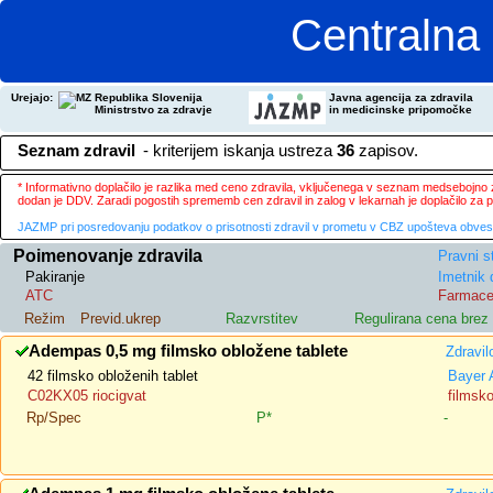
Centralna 
Urejajo:
Republika Slovenija
Javna agencija za zdravila
Ministrstvo za zdravje
in medicinske pripomočke
Seznam zdravil
- kriterijem iskanja ustreza
36
zapisov.
* Informativno doplačilo je razlika med ceno zdravila, vključenega v seznam medsebojno za
dodan je DDV. Zaradi pogostih sprememb cen zdravil in zalog v lekarnah je doplačilo za
JAZMP pri posredovanju podatkov o prisotnosti zdravil v prometu v CBZ upošteva obvestila
Poimenovanje zdravila
Pravni s
Pakiranje
Imetnik 
ATC
Farmace
Režim
Previd.ukrep
Razvrstitev
Regulirana cena bre
Adempas 0,5 mg filmsko obložene tablete
Zdravil
42 filmsko obloženih tablet
Bayer
C02KX05 riocigvat
filmsk
Rp/Spec
P*
-