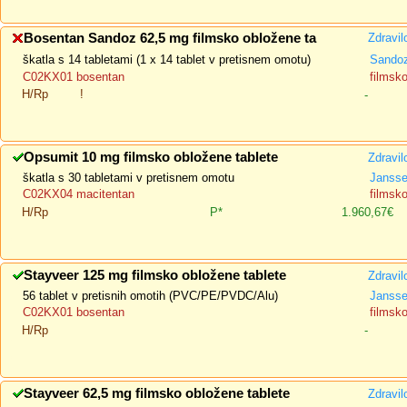
Bosentan Sandoz 62,5 mg filmsko obložene ta
Zdravil
škatla s 14 tabletami (1 x 14 tablet v pretisnem omotu)
Sandoz
C02KX01 bosentan
filmsk
H/Rp
!
-
Opsumit 10 mg filmsko obložene tablete
Zdravil
škatla s 30 tabletami v pretisnem omotu
Jansse
C02KX04 macitentan
filmsk
H/Rp
P*
1.960,67€
Stayveer 125 mg filmsko obložene tablete
Zdravil
56 tablet v pretisnih omotih (PVC/PE/PVDC/Alu)
Jansse
C02KX01 bosentan
filmsk
H/Rp
-
Stayveer 62,5 mg filmsko obložene tablete
Zdravil