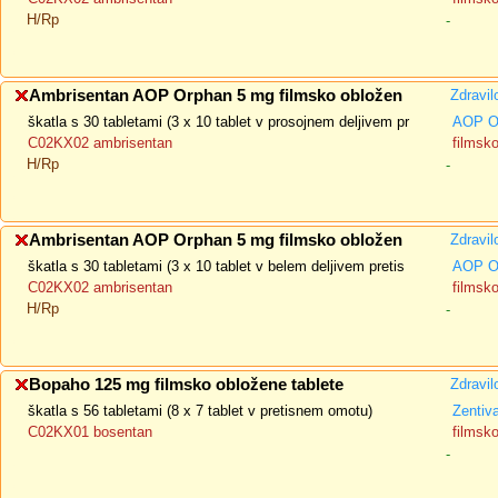
H/Rp
-
Ambrisentan AOP Orphan 5 mg filmsko obložen
Zdravil
škatla s 30 tabletami (3 x 10 tablet v prosojnem deljivem pr
AOP O
C02KX02 ambrisentan
filmsk
H/Rp
-
Ambrisentan AOP Orphan 5 mg filmsko obložen
Zdravil
škatla s 30 tabletami (3 x 10 tablet v belem deljivem pretis
AOP O
C02KX02 ambrisentan
filmsk
H/Rp
-
Bopaho 125 mg filmsko obložene tablete
Zdravil
škatla s 56 tabletami (8 x 7 tablet v pretisnem omotu)
Zentiva
C02KX01 bosentan
filmsk
-