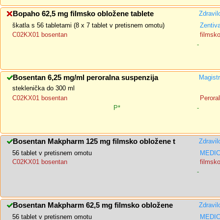
Bopaho 62,5 mg filmsko obložene tablete
Zdravil
škatla s 56 tabletami (8 x 7 tablet v pretisnem omotu)
Zentiva
C02KX01 bosentan
filmsk
-
Bosentan 6,25 mg/ml peroralna suspenzija
Magistr
steklenička do 300 ml
C02KX01 bosentan
Perora
P*
-
Bosentan Makpharm 125 mg filmsko obložene t
Zdravil
56 tablet v pretisnem omotu
MEDIC
C02KX01 bosentan
filmsk
-
Bosentan Makpharm 62,5 mg filmsko obložene
Zdravil
56 tablet v pretisnem omotu
MEDIC