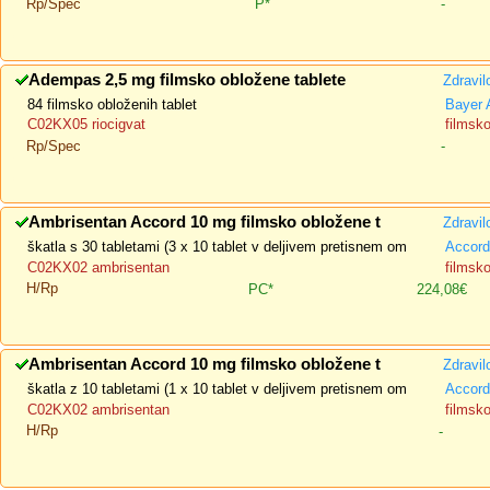
Rp/Spec
P*
-
Adempas 2,5 mg filmsko obložene tablete
Zdravil
84 filmsko obloženih tablet
Bayer
C02KX05 riocigvat
filmsk
Rp/Spec
-
Ambrisentan Accord 10 mg filmsko obložene t
Zdravil
škatla s 30 tabletami (3 x 10 tablet v deljivem pretisnem om
Accord
C02KX02 ambrisentan
filmsk
H/Rp
PC*
224,08€
Ambrisentan Accord 10 mg filmsko obložene t
Zdravil
škatla z 10 tabletami (1 x 10 tablet v deljivem pretisnem om
Accord
C02KX02 ambrisentan
filmsk
H/Rp
-