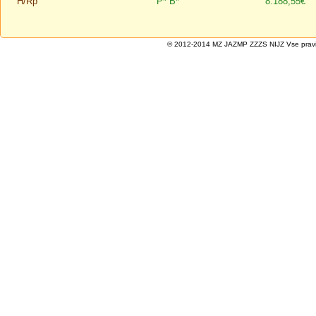
H/Rp
P*
B*
8.188,55€
© 2012-2014 MZ JAZMP ZZZS NIJZ Vse pravice 