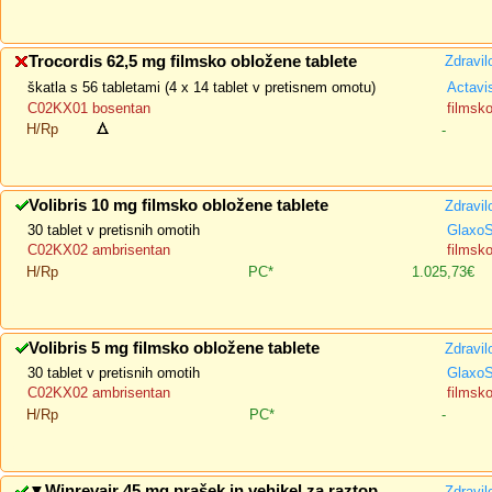
Trocordis 62,5 mg filmsko obložene tablete
Zdravil
škatla s 56 tabletami (4 x 14 tablet v pretisnem omotu)
Actavi
C02KX01 bosentan
filmsk
H/Rp
-
Volibris 10 mg filmsko obložene tablete
Zdravil
30 tablet v pretisnih omotih
GlaxoS
C02KX02 ambrisentan
filmsk
H/Rp
PC*
1.025,73€
Volibris 5 mg filmsko obložene tablete
Zdravil
30 tablet v pretisnih omotih
GlaxoS
C02KX02 ambrisentan
filmsk
H/Rp
PC*
-
▼
Winrevair 45 mg prašek in vehikel za raztop
Zdravil