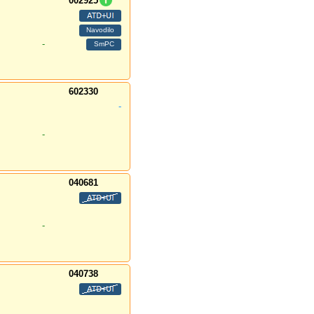
002925
-
602330
-
-
040681
-
040738