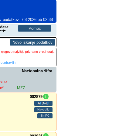
v podatkov: 7.8.2026 ob 02:38
štitut
avje
 njegovo najvišjo priznano vrednostjo;
o zdravilih.
Nacionalna šifra
ivno
lo*
MZZ
002879
-