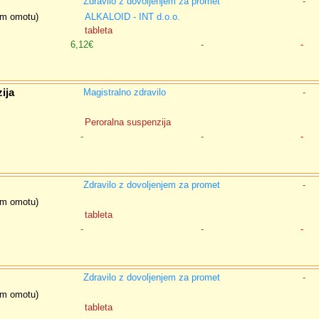
Zdravilo z dovoljenjem za promet
-
nem omotu)
ALKALOID - INT d.o.o.
tableta
6,12€
-
-
ija
Magistralno zdravilo
-
Peroralna suspenzija
-
-
-
Zdravilo z dovoljenjem za promet
-
nem omotu)
tableta
-
-
-
Zdravilo z dovoljenjem za promet
-
nem omotu)
tableta