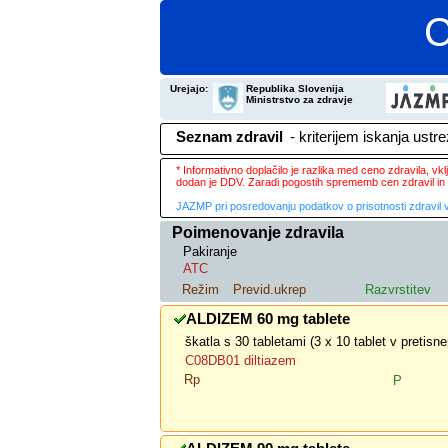
C
Urejajo:
Republika Slovenija
Ministrstvo za zdravje
Seznam zdravil
- kriterijem iskanja ustr
* Informativno doplačilo je razlika med ceno zdravila, v
dodan je DDV. Zaradi pogostih sprememb cen zdravil in 
JAZMP pri posredovanju podatkov o prisotnosti zdravil v
Poimenovanje zdravila
Pakiranje
ATC
Režim
Previd.ukrep
Razvrstitev
ALDIZEM 60 mg tablete
škatla s 30 tabletami (3 x 10 tablet v pretis
C08DB01 diltiazem
Rp
P