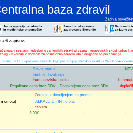
entralna baza zdravil
Zadnja osvežite
Javna agencija za zdravila
Zavod za zdravstveno
Nacionalni in
in medicinske pripomočke
zavarovanje Slovenije
za javno zdr
eza
6
zapisov.
ključenega v seznam medsebojno zamenljivih zdravil ali seznam terapevtskih skupin zdravil, in
zalog v lekarnah je doplačilo za posamezno zdravilo lahko drugačno od prikazanega.
 prometu v CBZ upošteva obvestila, ki jih posredujejo imetniki v skladu s 24. členom Zakona 
Pravni status
NPV
Imetnik dovoljenja
Farmacevtska oblika
Informat
Regulirana cena brez DDV
Dogovorjena cena brez DDV
doplači
Zdravilo z dovoljenjem za promet
-
nem omotu)
ALKALOID - INT d.o.o.
tableta
3,90€
-
-